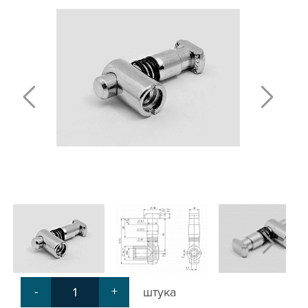
Т-БОЛТЫ И Т-ГАЙКИ
СУХАРИ ПАЗОВЫЕ
УГЛОВЫЕ СОЕДИНИТЕЛИ
СИСТЕМА ТРУБНАЯ МОДУЛЬНАЯ
СИСТЕМА ТРУБНАЯ КОНСТРУКЦИОННАЯ
ВНУТРЕННИЕ УГЛОВЫЕ СОЕДИНИТЕЛИ
2-Х И 3-Х СТОРОННИЕ СОЕДИНИТЕЛИ
АДДИТИВНЫЕ ТОВАРЫ
АЛЮМИНИЕВЫЕ СИСТЕМЫ ОГРАЖДЕНИЙ
ГОТОВЫЕ РЕШЕНИЯ
ОБЩЕСТРОИТЕЛЬНЫЙ ПРОФИЛЬ
ПОДШИПНИКИ
ЛИНЕЙНЫЕ СОЕДИНИТЕЛИ
ДОПОЛНИТЕЛЬНАЯ ОБРАБОТКА
ПАРАЛЛЕЛЬНЫЕ СОЕДИНИТЕЛИ
-
+
штука
ПРОМЫШЛЕННАЯ МЕБЕЛЬ