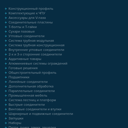
Конструкционный профиль
Комплектующие к ЧПУ
Аксессуары для V-паза
Соединительные пластины
Т-болты и Т-гайки
Сухари пазовые
Угловые соединители
Система трубная модульная
Система трубная конструкционная
Внутренние угловые соединители
2-х и 3-х сторонние соединители
Аддитивные товары
Алюминиевые системы ограждений
Готовые решения
Общестроительный профиль
Подшипники
Линейные соединители
Дополнительная обработка
Параллельные соединители
Промышленная мебель
Система лестниц и платформ
Быстрые соединители
Винтовые соединители и втулки
Шарнирные и подвижные соединители
Заглушки
Наборы
Петли, ручки, замки, защелки