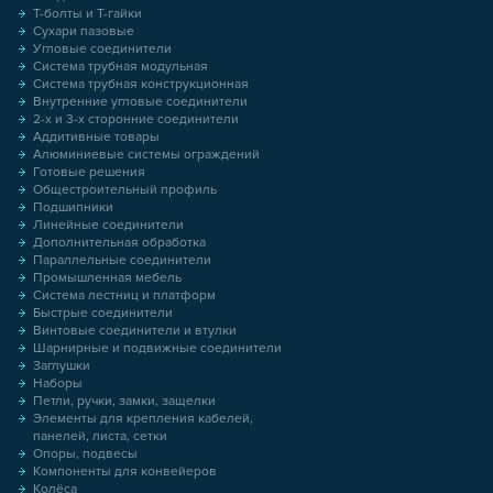
Т-болты и Т-гайки
Сухари пазовые
Угловые соединители
Система трубная модульная
Система трубная конструкционная
Внутренние угловые соединители
2-х и 3-х сторонние соединители
Аддитивные товары
Алюминиевые системы ограждений
Готовые решения
Общестроительный профиль
Подшипники
Линейные соединители
Дополнительная обработка
Параллельные соединители
Промышленная мебель
Система лестниц и платформ
Быстрые соединители
Винтовые соединители и втулки
Шарнирные и подвижные соединители
Заглушки
Наборы
Петли, ручки, замки, защелки
Элементы для крепления кабелей,
панелей, листа, сетки
Опоры, подвесы
Компоненты для конвейеров
Колёса