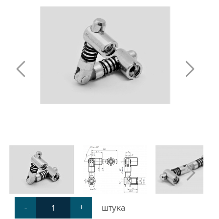
Т-БОЛТЫ И Т-ГАЙКИ
СУХАРИ ПАЗОВЫЕ
УГЛОВЫЕ СОЕДИНИТЕЛИ
СИСТЕМА ТРУБНАЯ МОДУЛЬНАЯ
СИСТЕМА ТРУБНАЯ КОНСТРУКЦИОННАЯ
ВНУТРЕННИЕ УГЛОВЫЕ СОЕДИНИТЕЛИ
2-Х И 3-Х СТОРОННИЕ СОЕДИНИТЕЛИ
АДДИТИВНЫЕ ТОВАРЫ
АЛЮМИНИЕВЫЕ СИСТЕМЫ ОГРАЖДЕНИЙ
ГОТОВЫЕ РЕШЕНИЯ
ОБЩЕСТРОИТЕЛЬНЫЙ ПРОФИЛЬ
ПОДШИПНИКИ
ЛИНЕЙНЫЕ СОЕДИНИТЕЛИ
ДОПОЛНИТЕЛЬНАЯ ОБРАБОТКА
ПАРАЛЛЕЛЬНЫЕ СОЕДИНИТЕЛИ
-
+
штука
ПРОМЫШЛЕННАЯ МЕБЕЛЬ