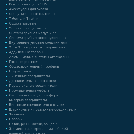
Комплектующие к ЧПУ
Аксессуары для V-паза
Соединительные пластины
Т-болты и Т-гайки
Сухари пазовые
Угловые соединители
Система трубная модульная
Система трубная конструкционная
Внутренние угловые соединители
2-х и 3-х сторонние соединители
Аддитивные товары
Алюминиевые системы ограждений
Готовые решения
Общестроительный профиль
Подшипники
Линейные соединители
Дополнительная обработка
Параллельные соединители
Промышленная мебель
Система лестниц и платформ
Быстрые соединители
Винтовые соединители и втулки
Шарнирные и подвижные соединители
Заглушки
Наборы
Петли, ручки, замки, защелки
Элементы для крепления кабелей,
панелей, листа, сетки