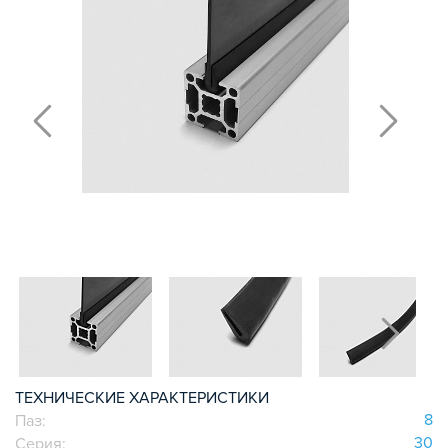
Т-БОЛТЫ И Т-ГАЙКИ
СУХАРИ ПАЗОВЫЕ
УГЛОВЫЕ СОЕДИНИТЕЛИ
СИСТЕМА ТРУБНАЯ МОДУЛЬНАЯ
СИСТЕМА ТРУБНАЯ КОНСТРУКЦИОННАЯ
ВНУТРЕННИЕ УГЛОВЫЕ СОЕДИНИТЕЛИ
2-Х И 3-Х СТОРОННИЕ СОЕДИНИТЕЛИ
АДДИТИВНЫЕ ТОВАРЫ
АЛЮМИНИЕВЫЕ СИСТЕМЫ ОГРАЖДЕНИЙ
ГОТОВЫЕ РЕШЕНИЯ
ОБЩЕСТРОИТЕЛЬНЫЙ ПРОФИЛЬ
ПОДШИПНИКИ
ЛИНЕЙНЫЕ СОЕДИНИТЕЛИ
ДОПОЛНИТЕЛЬНАЯ ОБРАБОТКА
ТЕХНИЧЕСКИЕ ХАРАКТЕРИСТИКИ
ПАРАЛЛЕЛЬНЫЕ СОЕДИНИТЕЛИ
8
Паз:
ПРОМЫШЛЕННАЯ МЕБЕЛЬ
30
Серия: