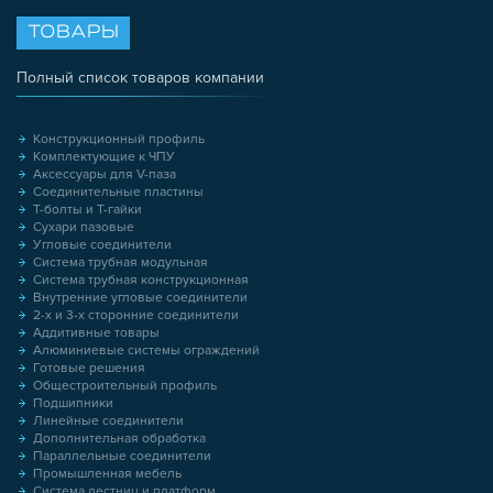
ТОВАРЫ
Полный список товаров компании
Конструкционный профиль
Комплектующие к ЧПУ
Аксессуары для V-паза
Соединительные пластины
Т-болты и Т-гайки
Сухари пазовые
Угловые соединители
Система трубная модульная
Система трубная конструкционная
Внутренние угловые соединители
2-х и 3-х сторонние соединители
Аддитивные товары
Алюминиевые системы ограждений
Готовые решения
Общестроительный профиль
Подшипники
Линейные соединители
Дополнительная обработка
Параллельные соединители
Промышленная мебель
Система лестниц и платформ