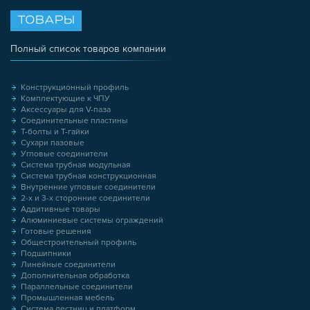
ТОВАРЫ
Полный список товаров компании
Конструкционный профиль
Комплектующие к ЧПУ
Аксессуары для V-паза
Соединительные пластины
Т-болты и Т-гайки
Сухари пазовые
Угловые соединители
Система трубная модульная
Система трубная конструкционная
Внутренние угловые соединители
2-х и 3-х сторонние соединители
Аддитивные товары
Алюминиевые системы ограждений
Готовые решения
Общестроительный профиль
Подшипники
Линейные соединители
Дополнительная обработка
Параллельные соединители
Промышленная мебель
Система лестниц и платформ