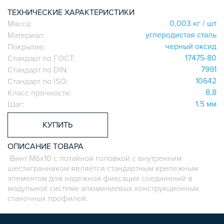
СИСТЕМА ЛЕСТНИЦ И ПЛАТФОРМ
ТЕХНИЧЕСКИЕ ХАРАКТЕРИСТИКИ
БЫСТРЫЕ СОЕДИНИТЕЛИ
0,003 кг / шт
Масса:
углеродистая сталь
Материал:
ВИНТОВЫЕ СОЕДИНИТЕЛИ И ВТУЛКИ
черный оксид
Покрытие:
ШАРНИРНЫЕ И ПОДВИЖНЫЕ СОЕДИНИТЕЛИ
17475-80
Стандарт по ГОСТ:
ЗАГЛУШКИ
7991
Стандарт по DIN:
НАБОРЫ
10642
Стандарт по ISO:
ПЕТЛИ, РУЧКИ, ЗАМКИ, ЗАЩЕЛКИ
8,8
Класс прочности:
1.5 мм
Шаг:
ЭЛЕМЕНТЫ ДЛЯ КРЕПЛЕНИЯ КАБЕЛЕЙ,
ПАНЕЛЕЙ, ЛИСТА, СЕТКИ
КУПИТЬ
ОПОРЫ, ПОДВЕСЫ
КОМПОНЕНТЫ ДЛЯ КОНВЕЙЕРОВ
ОПИСАНИЕ ТОВАРА
КОЛЁСА
Винт M6х10 с потайной головкой с внутренним
шестигранником является стандартным крепежным
ОСНАСТКА
элементом для надежной фиксации соединений в
МЕТРИЧЕСКИЙ КРЕПЕЖ
модульной системе алюминиевых конструкционных
станочных профилей.
ПЛАСТИКОВЫЕ КОРОБКИ