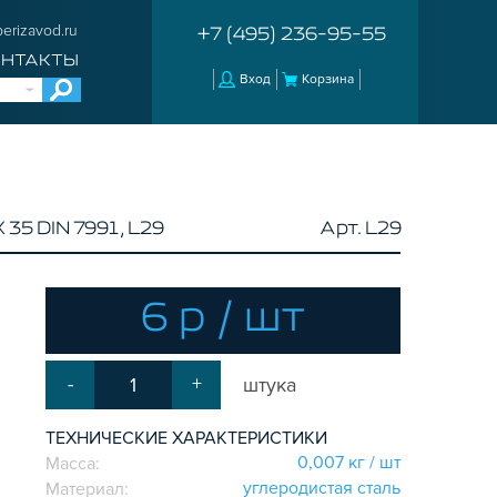
erizavod.ru
+7 (495) 236-95-55
ОНТАКТЫ
Вход
Корзина
35 DIN 7991, L29
Арт. L29
6 р / шт
-
+
штука
ТЕХНИЧЕСКИЕ ХАРАКТЕРИСТИКИ
0,007 кг / шт
Масса:
углеродистая сталь
Материал: