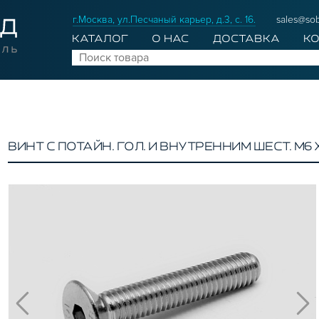
г.Москва, ул.Песчаный карьер, д.3, с. 16.
sales@sob
КАТАЛОГ
О НАС
ДОСТАВКА
К
ВИНТ С ПОТАЙН. ГОЛ. И ВНУТРЕННИМ ШЕСТ. М6 Х 