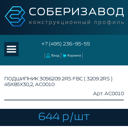
+7 (495) 236-95-55
Вход
Корзина
ПОДШИПНИК 3056209 2RS FBC ( 3209 2RS )
45Х85Х30,2, AC0010
КАТАЛОГ ТОВАРОВ
Арт. AC0010
КОНСТРУКЦИОННЫЙ ПРОФИЛЬ
КОМПЛЕКТУЮЩИЕ К ЧПУ
644 р/шт
АКСЕССУАРЫ ДЛЯ V-ПАЗА
СОЕДИНИТЕЛЬНЫЕ ПЛАСТИНЫ