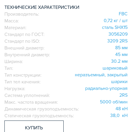
ИГОЛЬЧАТЫЕ РОЛИКОВЫЕ
ТЕХНИЧЕСКИЕ ХАРАКТЕРИСТИКИ
FBC
Производитель:
ЛИНЕЙНЫЕ СОЕДИНИТЕЛИ
0,72 кг / шт
Масса:
ДОПОЛНИТЕЛЬНАЯ ОБРАБОТКА
сталь SHX15
Материал:
ПАРАЛЛЕЛЬНЫЕ СОЕДИНИТЕЛИ
3056209
Стандарт по ГОСТ:
ПРОМЫШЛЕННАЯ МЕБЕЛЬ
3209 2RS
Стандарт по ISO:
СИСТЕМА ЛЕСТНИЦ И ПЛАТФОРМ
85 мм
Внешний диаметр:
45 мм
Внутренний диаметр:
БЫСТРЫЕ СОЕДИНИТЕЛИ
30.2 мм
Ширина:
ВИНТОВЫЕ СОЕДИНИТЕЛИ И ВТУЛКИ
шариковый
Тип:
ШАРНИРНЫЕ И ПОДВИЖНЫЕ СОЕДИНИТЕЛИ
неразъемный, закрытый
Тип конструкции:
ЗАГЛУШКИ
шарики
Тип тел качения:
радиально-упорная
НАБОРЫ
Нагрузка:
2RS
Система уплотнений:
ПЕТЛИ, РУЧКИ, ЗАМКИ, ЗАЩЕЛКИ
5000 об/мин
Макс. частота вращения:
ЭЛЕМЕНТЫ ДЛЯ КРЕПЛЕНИЯ КАБЕЛЕЙ,
48 кН
Динамическая грузоподъемность:
ПАНЕЛЕЙ, ЛИСТА, СЕТКИ
38,0 кН
Статическая грузоподъемность:
ОПОРЫ, ПОДВЕСЫ
КОМПОНЕНТЫ ДЛЯ КОНВЕЙЕРОВ
КУПИТЬ