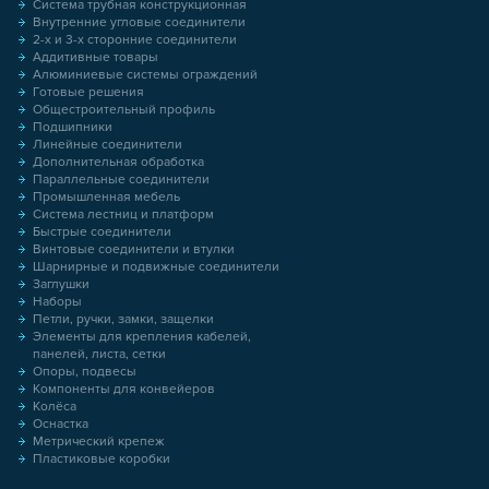
Система трубная конструкционная
Внутренние угловые соединители
2-х и 3-х сторонние соединители
Аддитивные товары
Алюминиевые системы ограждений
Готовые решения
Общестроительный профиль
Подшипники
Линейные соединители
Дополнительная обработка
Параллельные соединители
Промышленная мебель
Система лестниц и платформ
Быстрые соединители
Винтовые соединители и втулки
Шарнирные и подвижные соединители
Заглушки
Наборы
Петли, ручки, замки, защелки
Элементы для крепления кабелей,
панелей, листа, сетки
Опоры, подвесы
Компоненты для конвейеров
Колёса
Оснастка
Метрический крепеж
Пластиковые коробки