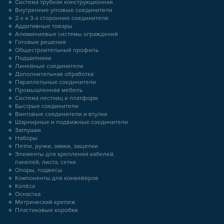
Система трубная конструкционная
Внутренние угловые соединители
2-х и 3-х сторонние соединители
Аддитивные товары
Алюминиевые системы ограждений
Готовые решения
Общестроительный профиль
Подшипники
Линейные соединители
Дополнительная обработка
Параллельные соединители
Промышленная мебель
Система лестниц и платформ
Быстрые соединители
Винтовые соединители и втулки
Шарнирные и подвижные соединители
Заглушки
Наборы
Петли, ручки, замки, защелки
Элементы для крепления кабелей,
панелей, листа, сетки
Опоры, подвесы
Компоненты для конвейеров
Колёса
Оснастка
Метрический крепеж
Пластиковые коробки