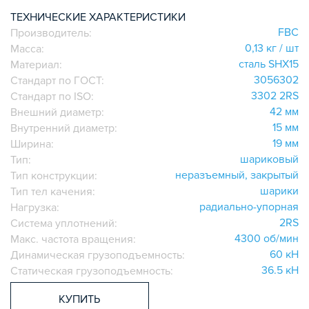
ИГОЛЬЧАТЫЕ РОЛИКОВЫЕ
ТЕХНИЧЕСКИЕ ХАРАКТЕРИСТИКИ
FBC
Производитель:
ЛИНЕЙНЫЕ СОЕДИНИТЕЛИ
0,13 кг / шт
Масса:
ДОПОЛНИТЕЛЬНАЯ ОБРАБОТКА
сталь SHX15
Материал:
ПАРАЛЛЕЛЬНЫЕ СОЕДИНИТЕЛИ
3056302
Стандарт по ГОСТ:
ПРОМЫШЛЕННАЯ МЕБЕЛЬ
3302 2RS
Стандарт по ISO:
СИСТЕМА ЛЕСТНИЦ И ПЛАТФОРМ
42 мм
Внешний диаметр:
15 мм
Внутренний диаметр:
БЫСТРЫЕ СОЕДИНИТЕЛИ
19 мм
Ширина:
ВИНТОВЫЕ СОЕДИНИТЕЛИ И ВТУЛКИ
шариковый
Тип:
ШАРНИРНЫЕ И ПОДВИЖНЫЕ СОЕДИНИТЕЛИ
неразъемный, закрытый
Тип конструкции:
ЗАГЛУШКИ
шарики
Тип тел качения:
радиально-упорная
НАБОРЫ
Нагрузка:
2RS
Система уплотнений:
ПЕТЛИ, РУЧКИ, ЗАМКИ, ЗАЩЕЛКИ
4300 об/мин
Макс. частота вращения:
ЭЛЕМЕНТЫ ДЛЯ КРЕПЛЕНИЯ КАБЕЛЕЙ,
60 кН
Динамическая грузоподъемность:
ПАНЕЛЕЙ, ЛИСТА, СЕТКИ
36.5 кН
Статическая грузоподъемность:
ОПОРЫ, ПОДВЕСЫ
КОМПОНЕНТЫ ДЛЯ КОНВЕЙЕРОВ
КУПИТЬ