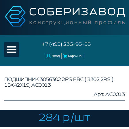
+7 (495) 236-95-55
Вход
Корзина
ПОДШИПНИК 3056302 2RS FBC ( 3302 2RS )
15Х42Х19, AC0013
КАТАЛОГ ТОВАРОВ
Арт. AC0013
КОНСТРУКЦИОННЫЙ ПРОФИЛЬ
КОМПЛЕКТУЮЩИЕ К ЧПУ
284 р/шт
АКСЕССУАРЫ ДЛЯ V-ПАЗА
СОЕДИНИТЕЛЬНЫЕ ПЛАСТИНЫ