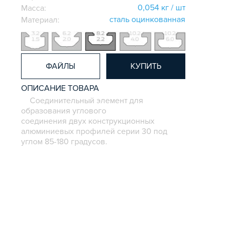
0,054 кг / шт
Масса:
сталь оцинкованная
Материал:
ФАЙЛЫ
КУПИТЬ
ОПИСАНИЕ ТОВАРА
Соединительный элемент для
образования углового
соединения двух конструкционных
алюминиевых профилей серии 30 под
углом 85-180 градусов.