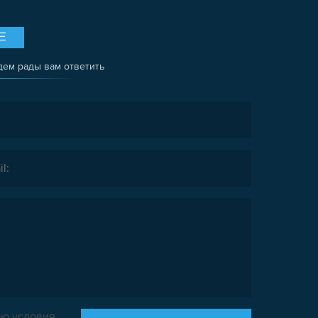
Е
дем рады вам ответить
ю условия