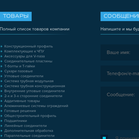
ТОВАРЫ
СООБЩЕНИ
Полный список товаров компании
Напишите и мы бу
Конструкционный профиль
Комплектующие к ЧПУ
Аксессуары для V-паза
Соединительные пластины
Т-болты и Т-гайки
Сухари пазовые
Угловые соединители
Система трубная модульная
Система трубная конструкционная
Внутренние угловые соединители
2-х и 3-х сторонние соединители
Аддитивные товары
Алюминиевые системы ограждений
Готовые решения
Общестроительный профиль
Подшипники
Линейные соединители
Дополнительная обработка
Параллельные соединители
Я принима