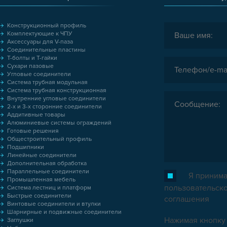
Конструкционный профиль
Комплектующие к ЧПУ
Аксессуары для V-паза
Соединительные пластины
Т-болты и Т-гайки
Сухари пазовые
Угловые соединители
Система трубная модульная
Система трубная конструкционная
Внутренние угловые соединители
2-х и 3-х сторонние соединители
Аддитивные товары
Алюминиевые системы ограждений
Готовые решения
Общестроительный профиль
Подшипники
Линейные соединители
Дополнительная обработка
Параллельные соединители
Я принима
Промышленная мебель
пользовательск
Система лестниц и платформ
Быстрые соединители
соглашения
Винтовые соединители и втулки
Шарнирные и подвижные соединители
Нажимая кнопку 
Заглушки