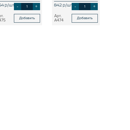
64 р/шт
-
+
842 р/шт
-
+
Добавить
Добавить
475
A474