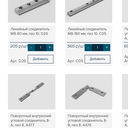
Линейный соединитель
Линейный соединитель
П
М8-80 мм, паз 10, D26
М8-180 мм, паз 10, C05
у
А,
205 р/шт
-
+
365 р/шт
-
+
6
Добавить
Добавить
D26
C05
A
Поворотный внутренний
Поворотный внутренний
П
угловой соединитель 8-
угловой соединитель 8-
у
А, паз 8, A477
B, паз 8, A476
А,