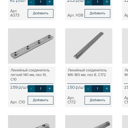
61 р/шт
-
+
212 р/шт
-
+
1
Добавить
Добавить
A373
H38
Линейный соединитель
Линейный соединитель
Л
легкий 140 мм, паз 10,
М6-180 мм, паз 8, C172
М
C10
159 р/шт
-
+
150 р/шт
-
+
1
Добавить
Добавить
C10
C172
C