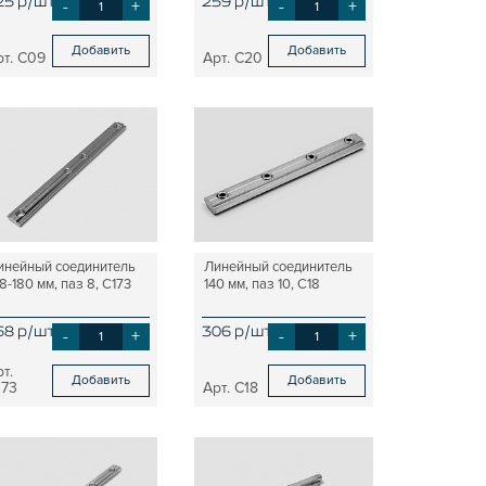
25 р/шт
-
+
259 р/шт
-
+
Добавить
Добавить
C09
C20
инейный соединитель
Линейный соединитель
8-180 мм, паз 8, C173
140 мм, паз 10, C18
58 р/шт
-
+
306 р/шт
-
+
Добавить
Добавить
173
C18