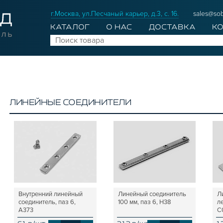
г.Москва, ул.Песчаный карьер, д.3, с. 16.
sales@sob
КАТАЛОГ
О НАС
ДОСТАВКА
К
ЛИНЕЙНЫЕ СОЕДИНИТЕЛИ
Внутренний линейный
Линейный соединитель
Л
соединитель, паз 6,
100 мм, паз 6, H38
ле
A373
C