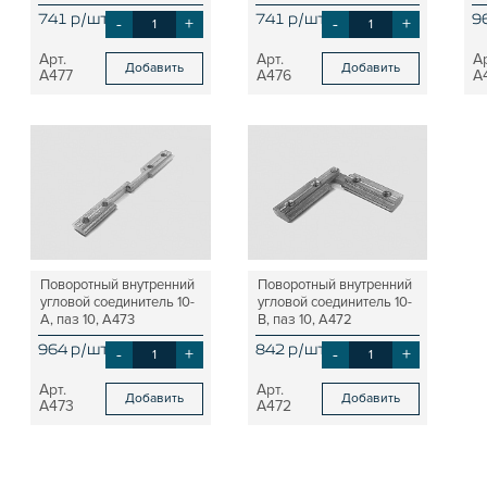
741 р/шт
-
+
741 р/шт
-
+
9
Добавить
Добавить
A477
A476
A
Поворотный внутренний
Поворотный внутренний
угловой соединитель 10-
угловой соединитель 10-
А, паз 10, A473
В, паз 10, A472
964 р/шт
-
+
842 р/шт
-
+
Добавить
Добавить
A473
A472