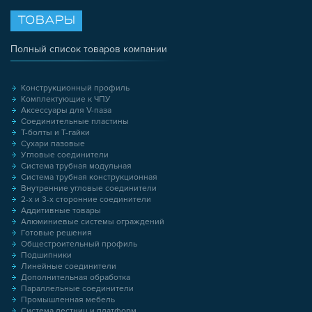
ТОВАРЫ
Полный список товаров компании
Конструкционный профиль
Комплектующие к ЧПУ
Аксессуары для V-паза
Соединительные пластины
Т-болты и Т-гайки
Сухари пазовые
Угловые соединители
Система трубная модульная
Система трубная конструкционная
Внутренние угловые соединители
2-х и 3-х сторонние соединители
Аддитивные товары
Алюминиевые системы ограждений
Готовые решения
Общестроительный профиль
Подшипники
Линейные соединители
Дополнительная обработка
Параллельные соединители
Промышленная мебель
Система лестниц и платформ