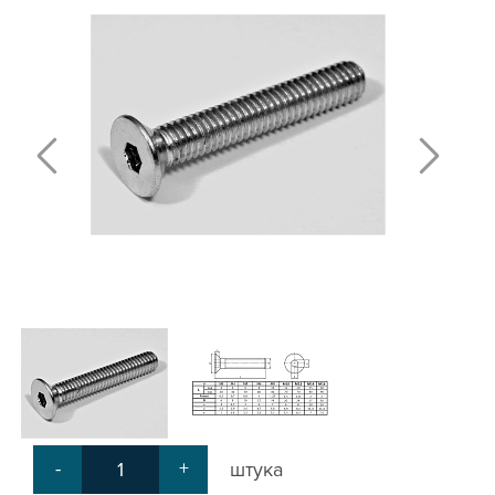
Т-БОЛТЫ И Т-ГАЙКИ
СУХАРИ ПАЗОВЫЕ
УГЛОВЫЕ СОЕДИНИТЕЛИ
СИСТЕМА ТРУБНАЯ МОДУЛЬНАЯ
СИСТЕМА ТРУБНАЯ КОНСТРУКЦИОННАЯ
ВНУТРЕННИЕ УГЛОВЫЕ СОЕДИНИТЕЛИ
2-Х И 3-Х СТОРОННИЕ СОЕДИНИТЕЛИ
АДДИТИВНЫЕ ТОВАРЫ
АЛЮМИНИЕВЫЕ СИСТЕМЫ ОГРАЖДЕНИЙ
ГОТОВЫЕ РЕШЕНИЯ
ОБЩЕСТРОИТЕЛЬНЫЙ ПРОФИЛЬ
ПОДШИПНИКИ
ЛИНЕЙНЫЕ СОЕДИНИТЕЛИ
ДОПОЛНИТЕЛЬНАЯ ОБРАБОТКА
ПАРАЛЛЕЛЬНЫЕ СОЕДИНИТЕЛИ
-
+
штука
ПРОМЫШЛЕННАЯ МЕБЕЛЬ