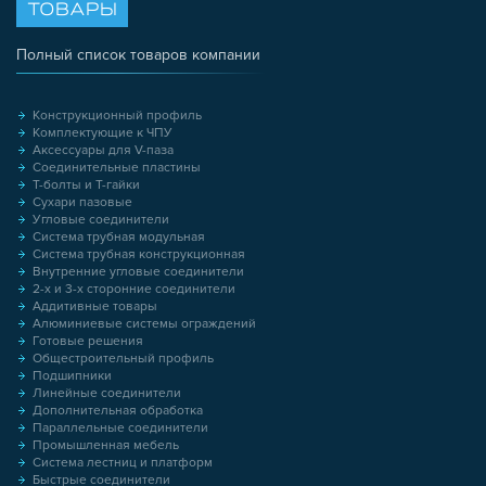
ТОВАРЫ
Полный список товаров компании
Конструкционный профиль
Комплектующие к ЧПУ
Аксессуары для V-паза
Соединительные пластины
Т-болты и Т-гайки
Сухари пазовые
Угловые соединители
Система трубная модульная
Система трубная конструкционная
Внутренние угловые соединители
2-х и 3-х сторонние соединители
Аддитивные товары
Алюминиевые системы ограждений
Готовые решения
Общестроительный профиль
Подшипники
Линейные соединители
Дополнительная обработка
Параллельные соединители
Промышленная мебель
Система лестниц и платформ
Быстрые соединители