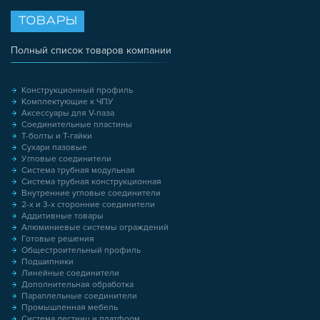
ТОВАРЫ
Полный список товаров компании
Конструкционный профиль
Комплектующие к ЧПУ
Аксессуары для V-паза
Соединительные пластины
Т-болты и Т-гайки
Сухари пазовые
Угловые соединители
Система трубная модульная
Система трубная конструкционная
Внутренние угловые соединители
2-х и 3-х сторонние соединители
Аддитивные товары
Алюминиевые системы ограждений
Готовые решения
Общестроительный профиль
Подшипники
Линейные соединители
Дополнительная обработка
Параллельные соединители
Промышленная мебель
Система лестниц и платформ