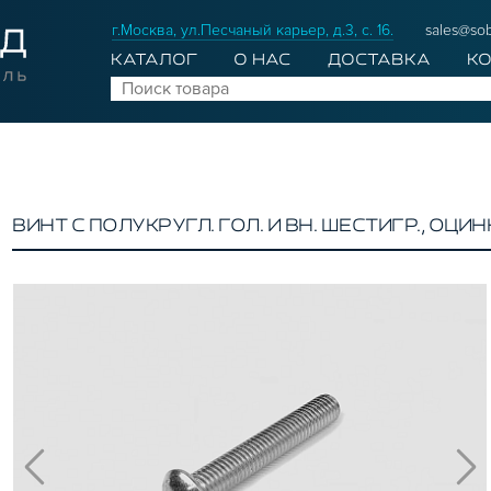
г.Москва, ул.Песчаный карьер, д.3, с. 16.
sales@sob
КАТАЛОГ
О НАС
ДОСТАВКА
К
ВИНТ С ПОЛУКРУГЛ. ГОЛ. И ВН. ШЕСТИГР., ОЦИНК.