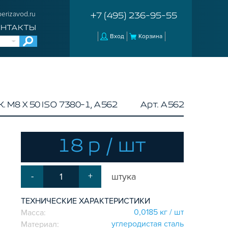
erizavod.ru
+7 (495) 236-95-55
ОНТАКТЫ
Вход
Корзина
 М8 Х 50 ISO 7380-1, A562
Арт. A562
18 р / шт
-
+
штука
ТЕХНИЧЕСКИЕ ХАРАКТЕРИСТИКИ
0,0185 кг / шт
Масса:
углеродистая сталь
Материал: