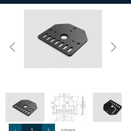
ПЛАСТИНЫ ДЛЯ РОЛИКОВ
КРЕПЕЖНЫЕ ИЗДЕЛИЯ
МЕХАНИЧЕСКАЯ ПЕРЕДАЧА
КРОНШТЕЙНЫ ДЛЯ РЕМЕННОЙ
ПЕРЕДАЧИ
КРОНШТЕЙНЫ ДЛЯ ВИНТОВОЙ
ПЕРЕДАЧИ
КРОНШТЕЙНЫ ДЛЯ ДВИГАТЕЛЕЙ
КРОНШТЕЙНЫ ДЛЯ ШПИНДЕЛЕЙ
БЛОКИ ДИСТАНЦИОННЫЕ
ДОПОЛНИТЕЛЬНЫЕ ЭЛЕМЕНТЫ
ЗАЩИТНЫЕ ПЛАНКИ
НАБОРЫ
ПРИЖИМЫ
СОЕДИНИТЕЛЬНЫЕ ПЛАСТИНЫ
Т-БОЛТЫ И Т-ГАЙКИ
СУХАРИ ПАЗОВЫЕ
УГЛОВЫЕ СОЕДИНИТЕЛИ
СИСТЕМА ТРУБНАЯ МОДУЛЬНАЯ
-
+
штука