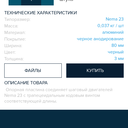
СИСТЕМА ТРУБНАЯ КОНСТРУКЦИОННАЯ
ТЕХНИЧЕСКИЕ ХАРАКТЕРИСТИКИ
ВНУТРЕННИЕ УГЛОВЫЕ СОЕДИНИТЕЛИ
Nema 23
Типоразмер:
2-Х И 3-Х СТОРОННИЕ СОЕДИНИТЕЛИ
0,037 кг / шт
Масса:
АДДИТИВНЫЕ ТОВАРЫ
алюминий
Материал:
АЛЮМИНИЕВЫЕ СИСТЕМЫ ОГРАЖДЕНИЙ
черное анодирование
Покрытие:
ГОТОВЫЕ РЕШЕНИЯ
80 мм
Ширина:
черный
Цвет:
ОБЩЕСТРОИТЕЛЬНЫЙ ПРОФИЛЬ
3 мм
Толщина:
ПОДШИПНИКИ
ЛИНЕЙНЫЕ СОЕДИНИТЕЛИ
ФАЙЛЫ
КУПИТЬ
ДОПОЛНИТЕЛЬНАЯ ОБРАБОТКА
ОПИСАНИЕ ТОВАРА
ПАРАЛЛЕЛЬНЫЕ СОЕДИНИТЕЛИ
Опорная пластина соединяет шаговый двигателей
ПРОМЫШЛЕННАЯ МЕБЕЛЬ
Nema 23 с трапецеидальным ходовым винтом
соответствующей длины.
СИСТЕМА ЛЕСТНИЦ И ПЛАТФОРМ
БЫСТРЫЕ СОЕДИНИТЕЛИ
ВИНТОВЫЕ СОЕДИНИТЕЛИ И ВТУЛКИ
ШАРНИРНЫЕ И ПОДВИЖНЫЕ СОЕДИНИТЕЛИ