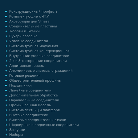
Конструкционный профиль
Комплектующие к ЧПУ
Аксессуары для V-паза
Соединительные пластины
Т-болты и Т-гайки
Сухари пазовые
Угловые соединители
Система трубная модульная
Система трубная конструкционная
Внутренние угловые соединители
2-х и 3-х сторонние соединители
Аддитивные товары
Алюминиевые системы ограждений
Готовые решения
Общестроительный профиль
Подшипники
Линейные соединители
Дополнительная обработка
Параллельные соединители
Промышленная мебель
Система лестниц и платформ
Быстрые соединители
Винтовые соединители и втулки
Шарнирные и подвижные соединители
Заглушки
Наборы