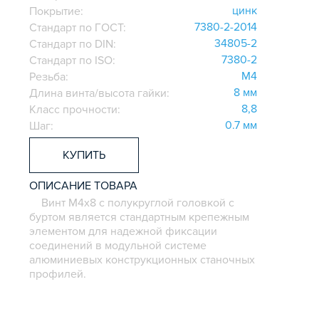
цинк
Покрытие:
7380-2-2014
Стандарт по ГОСТ:
34805-2
Стандарт по DIN:
7380-2
Стандарт по ISO:
M4
Резьба:
8 мм
Длина винта/высота гайки:
8,8
Класс прочности:
0.7 мм
Шаг:
КУПИТЬ
ОПИСАНИЕ ТОВАРА
Винт M4х8 с полукруглой головкой с
буртом является стандартным крепежным
элементом для надежной фиксации
соединений в модульной системе
алюминиевых конструкционных станочных
профилей.