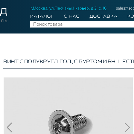
г.Москва, ул.Песчаный карьер, д.3, с. 16.
sales@sob
КАТАЛОГ
О НАС
ДОСТАВКА
К
ВИНТ С ПОЛУКРУГЛ. ГОЛ., С БУРТОМ И ВН. ШЕСТИ