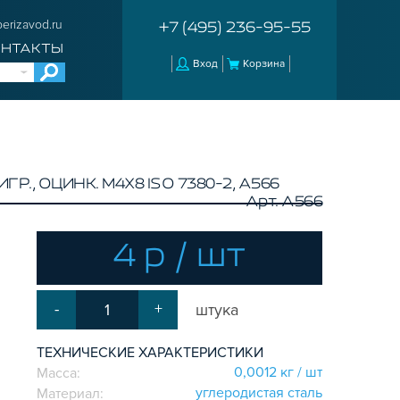
erizavod.ru
+7 (495) 236-95-55
ОНТАКТЫ
Вход
Корзина
ГР., ОЦИНК. М4Х8 ISO 7380-2, A566
Арт. A566
4 р / шт
-
+
штука
ТЕХНИЧЕСКИЕ ХАРАКТЕРИСТИКИ
0,0012 кг / шт
Масса:
углеродистая сталь
Материал: