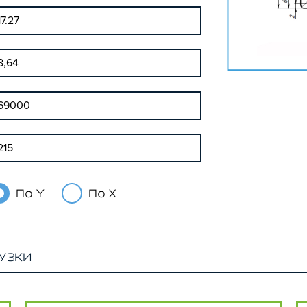
По Y
По X
УЗКИ