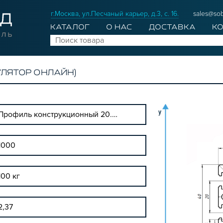
г.Москва, ул.Песчаный карьер, д.3, с. 16.
sales@sob
КАТАЛОГ
О НАС
ДОСТАВКА
К
УЛЯТОР ОНЛАЙН)
Профиль конструкционный 20.40х80SH (Без покрытия)