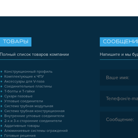
ТОВАРЫ
СООБЩЕНИ
Полный список товаров компании
Напишите и мы бу
Конструкционный профиль
Комплектующие к ЧПУ
Аксессуары для V-паза
Соединительные пластины
Т-болты и Т-гайки
Сухари пазовые
Угловые соединители
Система трубная модульная
Система трубная конструкционная
Внутренние угловые соединители
2-х и 3-х сторонние соединители
Аддитивные товары
Алюминиевые системы ограждений
Готовые решения