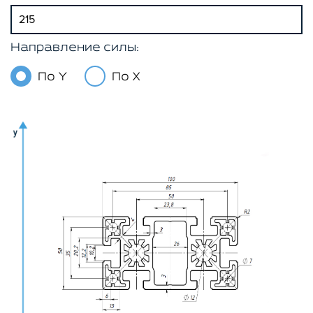
Направление силы:
По Y
По X