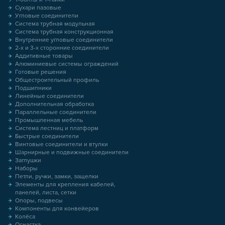
Сухари пазовые
Угловые соединители
Система трубная модульная
Система трубная конструкционная
Внутренние угловые соединители
2-х и 3-х сторонние соединители
Аддитивные товары
Алюминиевые системы ограждений
Готовые решения
Общестроительный профиль
Подшипники
Линейные соединители
Дополнительная обработка
Параллельные соединители
Промышленная мебель
Система лестниц и платформ
Быстрые соединители
Винтовые соединители и втулки
Шарнирные и подвижные соединители
Заглушки
Наборы
Петли, ручки, замки, защелки
Элементы для крепления кабелей,
панелей, листа, сетки
Опоры, подвесы
Компоненты для конвейеров
Колёса
Оснастка