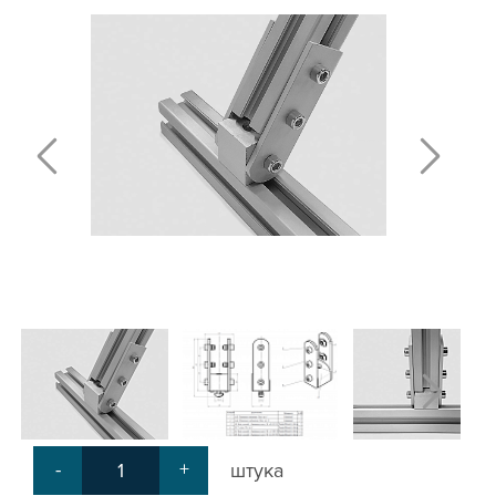
Т-БОЛТЫ И Т-ГАЙКИ
СУХАРИ ПАЗОВЫЕ
УГЛОВЫЕ СОЕДИНИТЕЛИ
СИСТЕМА ТРУБНАЯ МОДУЛЬНАЯ
СИСТЕМА ТРУБНАЯ КОНСТРУКЦИОННАЯ
ВНУТРЕННИЕ УГЛОВЫЕ СОЕДИНИТЕЛИ
2-Х И 3-Х СТОРОННИЕ СОЕДИНИТЕЛИ
АДДИТИВНЫЕ ТОВАРЫ
АЛЮМИНИЕВЫЕ СИСТЕМЫ ОГРАЖДЕНИЙ
ГОТОВЫЕ РЕШЕНИЯ
ОБЩЕСТРОИТЕЛЬНЫЙ ПРОФИЛЬ
ПОДШИПНИКИ
ЛИНЕЙНЫЕ СОЕДИНИТЕЛИ
ДОПОЛНИТЕЛЬНАЯ ОБРАБОТКА
ПАРАЛЛЕЛЬНЫЕ СОЕДИНИТЕЛИ
-
+
штука
ПРОМЫШЛЕННАЯ МЕБЕЛЬ