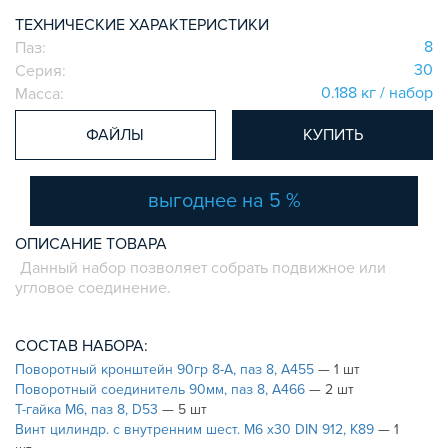
СИСТЕМА ЛЕСТНИЦ И ПЛАТФОРМ
ТЕХНИЧЕСКИЕ ХАРАКТЕРИСТИКИ
БЫСТРЫЕ СОЕДИНИТЕЛИ
8
Паз:
30
Серия:
ВИНТОВЫЕ СОЕДИНИТЕЛИ И ВТУЛКИ
0.188 кг / набор
Масса:
ШАРНИРНЫЕ И ПОДВИЖНЫЕ СОЕДИНИТЕЛИ
ЗАГЛУШКИ
ФАЙЛЫ
КУПИТЬ
НАБОРЫ
ПЕТЛИ, РУЧКИ, ЗАМКИ, ЗАЩЕЛКИ
выгоднее на 5 %
ЭЛЕМЕНТЫ ДЛЯ КРЕПЛЕНИЯ КАБЕЛЕЙ,
ПАНЕЛЕЙ, ЛИСТА, СЕТКИ
ОПИСАНИЕ ТОВАРА
ОПОРЫ, ПОДВЕСЫ
Данный набор позволяет собрать подвижное или
КОМПОНЕНТЫ ДЛЯ КОНВЕЙЕРОВ
угловое соединение.
КОЛЁСА
ОСНАСТКА
СОСТАВ НАБОРА:
МЕТРИЧЕСКИЙ КРЕПЕЖ
Поворотный кронштейн 90гр 8-A, паз 8, A455
— 1 шт
Поворотный соединитель 90мм, паз 8, A466
— 2 шт
ПЛАСТИКОВЫЕ КОРОБКИ
Т-гайка М6, паз 8, D53
— 5 шт
Винт цилиндр. с внутренним шест. М6 х30 DIN 912, K89
— 1