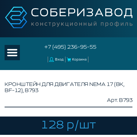
+7 (495) 236-95-55
Вход
Корзина
КРОНШТЕЙН ДЛЯ ДВИГАТЕЛЯ NEMA 17 (BK,
BF-12), B793
КАТАЛОГ ТОВАРОВ
Арт. B793
КОНСТРУКЦИОННЫЙ ПРОФИЛЬ
КОМПЛЕКТУЮЩИЕ К ЧПУ
128 р/шт
АКСЕССУАРЫ ДЛЯ V-ПАЗА
РОЛИКИ