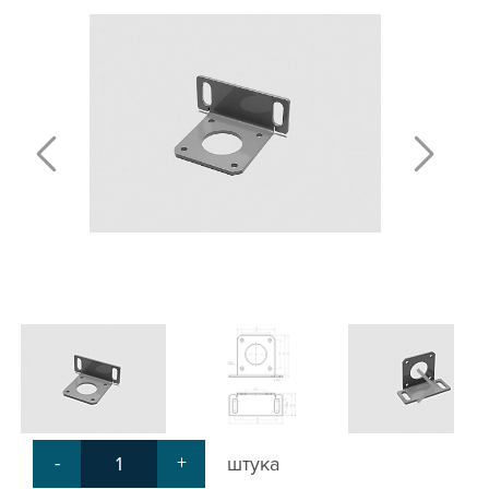
ПЛАСТИНЫ ДЛЯ РОЛИКОВ
КРЕПЕЖНЫЕ ИЗДЕЛИЯ
МЕХАНИЧЕСКАЯ ПЕРЕДАЧА
КРОНШТЕЙНЫ ДЛЯ РЕМЕННОЙ
ПЕРЕДАЧИ
КРОНШТЕЙНЫ ДЛЯ ВИНТОВОЙ
ПЕРЕДАЧИ
КРОНШТЕЙНЫ ДЛЯ ДВИГАТЕЛЕЙ
КРОНШТЕЙНЫ ДЛЯ ШПИНДЕЛЕЙ
БЛОКИ ДИСТАНЦИОННЫЕ
ДОПОЛНИТЕЛЬНЫЕ ЭЛЕМЕНТЫ
ЗАЩИТНЫЕ ПЛАНКИ
НАБОРЫ
ПРИЖИМЫ
СОЕДИНИТЕЛЬНЫЕ ПЛАСТИНЫ
Т-БОЛТЫ И Т-ГАЙКИ
СУХАРИ ПАЗОВЫЕ
УГЛОВЫЕ СОЕДИНИТЕЛИ
-
+
штука
СИСТЕМА ТРУБНАЯ МОДУЛЬНАЯ