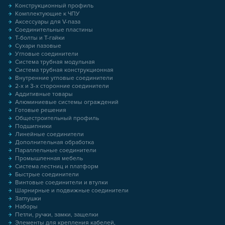
Конструкционный профиль
Комплектующие к ЧПУ
Аксессуары для V-паза
Соединительные пластины
Т-болты и Т-гайки
Сухари пазовые
Угловые соединители
Система трубная модульная
Система трубная конструкционная
Внутренние угловые соединители
2-х и 3-х сторонние соединители
Аддитивные товары
Алюминиевые системы ограждений
Готовые решения
Общестроительный профиль
Подшипники
Линейные соединители
Дополнительная обработка
Параллельные соединители
Промышленная мебель
Система лестниц и платформ
Быстрые соединители
Винтовые соединители и втулки
Шарнирные и подвижные соединители
Заглушки
Наборы
Петли, ручки, замки, защелки
Элементы для крепления кабелей,