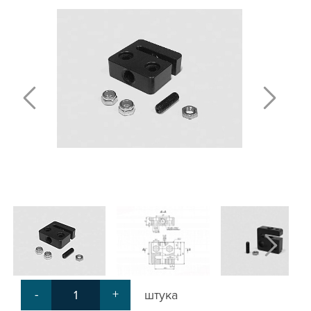
ПЛАСТИНЫ ДЛЯ РОЛИКОВ
КРЕПЕЖНЫЕ ИЗДЕЛИЯ
МЕХАНИЧЕСКАЯ ПЕРЕДАЧА
КРОНШТЕЙНЫ ДЛЯ РЕМЕННОЙ
ПЕРЕДАЧИ
КРОНШТЕЙНЫ ДЛЯ ВИНТОВОЙ
ПЕРЕДАЧИ
КРОНШТЕЙНЫ ДЛЯ ДВИГАТЕЛЕЙ
КРОНШТЕЙНЫ ДЛЯ ШПИНДЕЛЕЙ
БЛОКИ ДИСТАНЦИОННЫЕ
ДОПОЛНИТЕЛЬНЫЕ ЭЛЕМЕНТЫ
ЗАЩИТНЫЕ ПЛАНКИ
НАБОРЫ
ПРИЖИМЫ
СОЕДИНИТЕЛЬНЫЕ ПЛАСТИНЫ
Т-БОЛТЫ И Т-ГАЙКИ
СУХАРИ ПАЗОВЫЕ
УГЛОВЫЕ СОЕДИНИТЕЛИ
-
+
штука
СИСТЕМА ТРУБНАЯ МОДУЛЬНАЯ