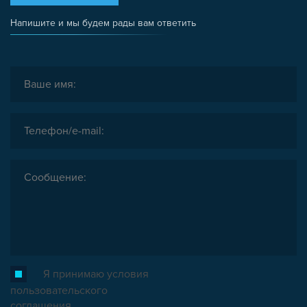
ЗАГЛУШКИ
Напишите и мы будем рады вам ответить
НАБОРЫ
ПЕТЛИ, РУЧКИ, ЗАМКИ, ЗАЩЕЛКИ
ЭЛЕМЕНТЫ ДЛЯ КРЕПЛЕНИЯ КАБЕЛЕЙ,
ПАНЕЛЕЙ, ЛИСТА, СЕТКИ
ОПОРЫ, ПОДВЕСЫ
КОМПОНЕНТЫ ДЛЯ КОНВЕЙЕРОВ
КОЛЁСА
ОСНАСТКА
МЕТРИЧЕСКИЙ КРЕПЕЖ
ПЛАСТИКОВЫЕ КОРОБКИ
Я принимаю условия
пользовательского
соглашения