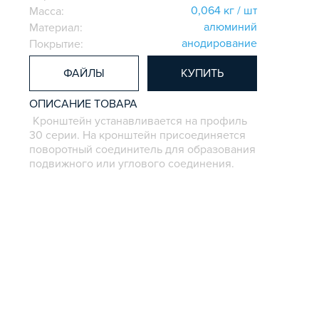
0,064 кг / шт
Масса:
алюминий
Материал:
анодирование
Покрытие:
ФАЙЛЫ
КУПИТЬ
ОПИСАНИЕ ТОВАРА
Кронштейн устанавливается на профиль
30 серии. На кронштейн присоединяется
поворотный соединитель для образования
подвижного или углового соединения.