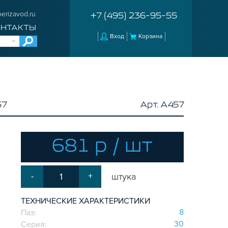
erizavod.ru
+7 (495) 236-95-55
ОНТАКТЫ
Вход
Корзина
57
Арт. A457
681 р / шт
-
+
штука
ТЕХНИЧЕСКИЕ ХАРАКТЕРИСТИКИ
8
Паз:
30
Серия: