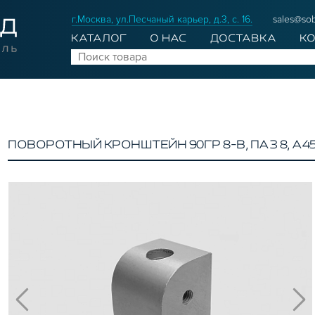
г.Москва, ул.Песчаный карьер, д.3, с. 16.
sales@sob
КАТАЛОГ
О НАС
ДОСТАВКА
К
ПОВОРОТНЫЙ КРОНШТЕЙН 90ГР 8-B, ПАЗ 8, A4