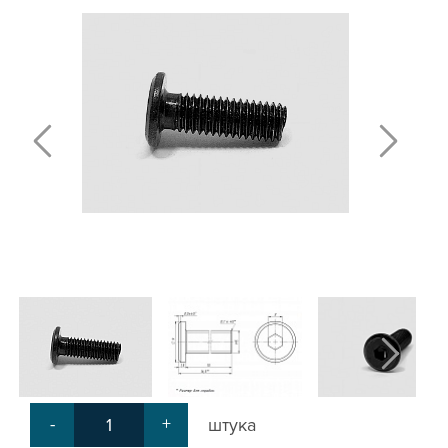
ПЛАСТИНЫ ДЛЯ РОЛИКОВ
КРЕПЕЖНЫЕ ИЗДЕЛИЯ
МЕХАНИЧЕСКАЯ ПЕРЕДАЧА
КРОНШТЕЙНЫ ДЛЯ РЕМЕННОЙ
ПЕРЕДАЧИ
КРОНШТЕЙНЫ ДЛЯ ВИНТОВОЙ
ПЕРЕДАЧИ
КРОНШТЕЙНЫ ДЛЯ ДВИГАТЕЛЕЙ
КРОНШТЕЙНЫ ДЛЯ ШПИНДЕЛЕЙ
БЛОКИ ДИСТАНЦИОННЫЕ
ДОПОЛНИТЕЛЬНЫЕ ЭЛЕМЕНТЫ
ЗАЩИТНЫЕ ПЛАНКИ
НАБОРЫ
ПРИЖИМЫ
СОЕДИНИТЕЛЬНЫЕ ПЛАСТИНЫ
Т-БОЛТЫ И Т-ГАЙКИ
СУХАРИ ПАЗОВЫЕ
УГЛОВЫЕ СОЕДИНИТЕЛИ
-
+
штука
СИСТЕМА ТРУБНАЯ МОДУЛЬНАЯ