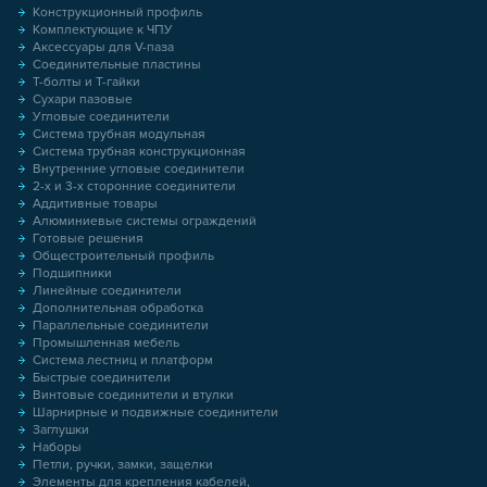
Конструкционный профиль
Комплектующие к ЧПУ
Аксессуары для V-паза
Соединительные пластины
Т-болты и Т-гайки
Сухари пазовые
Угловые соединители
Система трубная модульная
Система трубная конструкционная
Внутренние угловые соединители
2-х и 3-х сторонние соединители
Аддитивные товары
Алюминиевые системы ограждений
Готовые решения
Общестроительный профиль
Подшипники
Линейные соединители
Дополнительная обработка
Параллельные соединители
Промышленная мебель
Система лестниц и платформ
Быстрые соединители
Винтовые соединители и втулки
Шарнирные и подвижные соединители
Заглушки
Наборы
Петли, ручки, замки, защелки
Элементы для крепления кабелей,