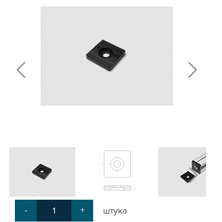
Т-БОЛТЫ И Т-ГАЙКИ
СУХАРИ ПАЗОВЫЕ
УГЛОВЫЕ СОЕДИНИТЕЛИ
СИСТЕМА ТРУБНАЯ МОДУЛЬНАЯ
СИСТЕМА ТРУБНАЯ КОНСТРУКЦИОННАЯ
ВНУТРЕННИЕ УГЛОВЫЕ СОЕДИНИТЕЛИ
2-Х И 3-Х СТОРОННИЕ СОЕДИНИТЕЛИ
АДДИТИВНЫЕ ТОВАРЫ
АЛЮМИНИЕВЫЕ СИСТЕМЫ ОГРАЖДЕНИЙ
ГОТОВЫЕ РЕШЕНИЯ
ОБЩЕСТРОИТЕЛЬНЫЙ ПРОФИЛЬ
ПОДШИПНИКИ
ЛИНЕЙНЫЕ СОЕДИНИТЕЛИ
ДОПОЛНИТЕЛЬНАЯ ОБРАБОТКА
ПАРАЛЛЕЛЬНЫЕ СОЕДИНИТЕЛИ
-
+
штука
ПРОМЫШЛЕННАЯ МЕБЕЛЬ