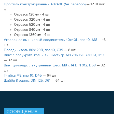
Профиль конструкционный 40х40L (Ан. серебро)
— 12.81 пог.
м
Отрезок 120мм - 4 шт
Отрезок 320мм - 4 шт
Отрезок 520мм - 4 шт
Отрезок 840мм - 4 шт
Отрезок 1360мм - 4 шт
Угловой алюминиевый соединитель 40х40L, паз 10, A18
— 16
шт
Г-соединитель 80х120В, паз 10, C39
— 8 шт
Винт с полукругл. гол. и вн. шестигр. М8 х 16 ISO 7380-1, D19
— 32 шт
Винт цилиндр. с внутренним шест. М8 х 14 DIN 912, D58
— 32
шт
Т-гайка М8, паз 10, D45
— 64 шт
Шайба 8 оцинк. DIN 125, D61
— 64 шт
СООБЩЕНИЕ