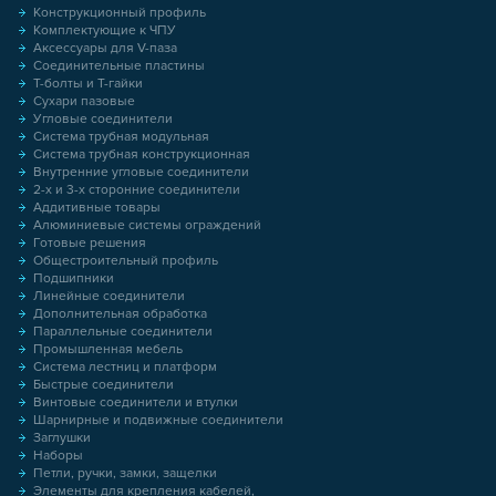
Конструкционный профиль
Комплектующие к ЧПУ
Аксессуары для V-паза
Соединительные пластины
Т-болты и Т-гайки
Сухари пазовые
Угловые соединители
Система трубная модульная
Система трубная конструкционная
Внутренние угловые соединители
2-х и 3-х сторонние соединители
Аддитивные товары
Алюминиевые системы ограждений
Готовые решения
Общестроительный профиль
Подшипники
Линейные соединители
Дополнительная обработка
Параллельные соединители
Промышленная мебель
Система лестниц и платформ
Быстрые соединители
Винтовые соединители и втулки
Шарнирные и подвижные соединители
Заглушки
Наборы
Петли, ручки, замки, защелки
Элементы для крепления кабелей,