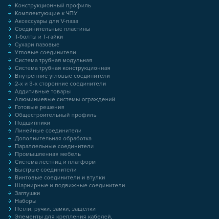
Конструкционный профиль
Комплектующие к ЧПУ
Аксессуары для V-паза
Соединительные пластины
Т-болты и Т-гайки
Сухари пазовые
Угловые соединители
Система трубная модульная
Система трубная конструкционная
Внутренние угловые соединители
2-х и 3-х сторонние соединители
Аддитивные товары
Алюминиевые системы ограждений
Готовые решения
Общестроительный профиль
Подшипники
Линейные соединители
Дополнительная обработка
Параллельные соединители
Промышленная мебель
Система лестниц и платформ
Быстрые соединители
Винтовые соединители и втулки
Шарнирные и подвижные соединители
Заглушки
Наборы
Петли, ручки, замки, защелки
Элементы для крепления кабелей,