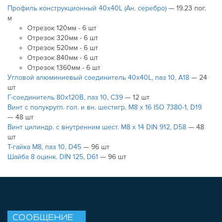
Профиль конструкционный 40х40L (Ан. серебро)
— 19.23 пог.
м
Отрезок 120мм - 6 шт
Отрезок 320мм - 6 шт
Отрезок 520мм - 6 шт
Отрезок 840мм - 6 шт
Отрезок 1360мм - 6 шт
Угловой алюминиевый соединитель 40х40L, паз 10, A18
— 24
шт
Г-соединитель 80х120В, паз 10, C39
— 12 шт
Винт с полукругл. гол. и вн. шестигр. М8 х 16 ISO 7380-1, D19
— 48 шт
Винт цилиндр. с внутренним шест. М8 х 14 DIN 912, D58
— 48
шт
Т-гайка М8, паз 10, D45
— 96 шт
Шайба 8 оцинк. DIN 125, D61
— 96 шт
СООБЩЕНИЕ