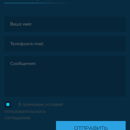
ШАРНИРНЫЕ И ПОДВИЖНЫЕ СОЕДИНИТЕЛИ
ЗАГЛУШКИ
НАБОРЫ
ПЕТЛИ, РУЧКИ, ЗАМКИ, ЗАЩЕЛКИ
ЭЛЕМЕНТЫ ДЛЯ КРЕПЛЕНИЯ КАБЕЛЕЙ,
ПАНЕЛЕЙ, ЛИСТА, СЕТКИ
ОПОРЫ, ПОДВЕСЫ
КОМПОНЕНТЫ ДЛЯ КОНВЕЙЕРОВ
КОЛЁСА
ОСНАСТКА
МЕТРИЧЕСКИЙ КРЕПЕЖ
ПЛАСТИКОВЫЕ КОРОБКИ
Я принимаю условия
пользовательского
соглашения