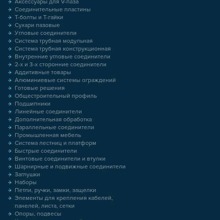
Аксессуары для V-паза
Соединительные пластины
Т-болты и Т-гайки
Сухари пазовые
Угловые соединители
Система трубная модульная
Система трубная конструкционная
Внутренние угловые соединители
2-х и 3-х сторонние соединители
Аддитивные товары
Алюминиевые системы ограждений
Готовые решения
Общестроительный профиль
Подшипники
Линейные соединители
Дополнительная обработка
Параллельные соединители
Промышленная мебель
Система лестниц и платформ
Быстрые соединители
Винтовые соединители и втулки
Шарнирные и подвижные соединители
Заглушки
Наборы
Петли, ручки, замки, защелки
Элементы для крепления кабелей,
панелей, листа, сетки
Опоры, подвесы