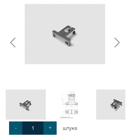
ПОЛИРОВАННЫЕ ВАЛЫ И ДЕРЖАТЕЛИ
ШАРИКО-ВИНТОВЫЕ ПЕРЕДАЧИ (ШВП)
ОПОРЫ ХОДОВЫХ ВИНТОВ
ЛИНЕЙНЫЕ ПОДШИПНИКИ И МОДУЛИ
КАБЕЛЬ-КАНАЛЫ СТАНОЧНЫЕ ГИБКИЕ
МЕХ. ПЕРЕДАЧА
МУФТЫ СОЕДИНИТЕЛЬНЫЕ
ЭЛЕКТРОНИКА
ЦАНГИ И ФРЕЗЫ
ШПИНДЕЛИ
ЗУБЧАТЫЕ РЕЙКИ И ШЕСТЕРНИ
ШАГОВЫЕ ДВИГАТЕЛИ И АККСЕСУАРЫ
АКСЕССУАРЫ ДЛЯ РАБОЧЕГО СТОЛА
АКСЕССУАРЫ ДЛЯ V-ПАЗА
СОЕДИНИТЕЛЬНЫЕ ПЛАСТИНЫ
Т-БОЛТЫ И Т-ГАЙКИ
СУХАРИ ПАЗОВЫЕ
-
+
штука
УГЛОВЫЕ СОЕДИНИТЕЛИ