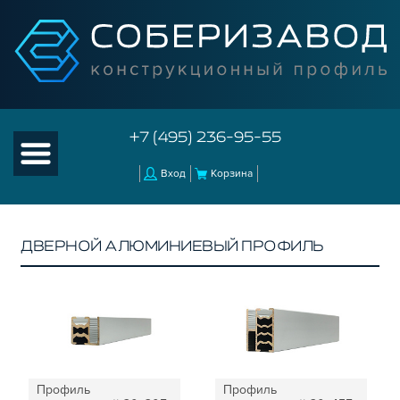
+7 (495) 236-95-55
Вход
Корзина
ДВЕРНОЙ АЛЮМИНИЕВЫЙ ПРОФИЛЬ
КАТАЛОГ ТОВАРОВ
КОНСТРУКЦИОННЫЙ ПРОФИЛЬ
КОМПЛЕКТУЮЩИЕ К ЧПУ
АКСЕССУАРЫ ДЛЯ V-ПАЗА
СОЕДИНИТЕЛЬНЫЕ ПЛАСТИНЫ
Профиль
Профиль