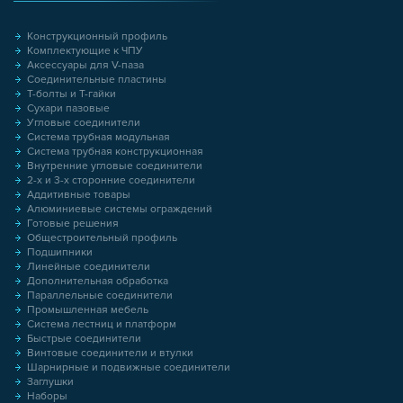
Конструкционный профиль
Комплектующие к ЧПУ
Аксессуары для V-паза
Соединительные пластины
Т-болты и Т-гайки
Сухари пазовые
Угловые соединители
Система трубная модульная
Система трубная конструкционная
Внутренние угловые соединители
2-х и 3-х сторонние соединители
Аддитивные товары
Алюминиевые системы ограждений
Готовые решения
Общестроительный профиль
Подшипники
Линейные соединители
Дополнительная обработка
Параллельные соединители
Промышленная мебель
Система лестниц и платформ
Быстрые соединители
Винтовые соединители и втулки
Шарнирные и подвижные соединители
Заглушки
Наборы