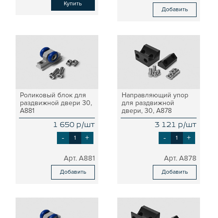
Купить
СИСТЕМА ЛЕСТНИЦ И ПЛАТФОРМ
Добавить
БЫСТРЫЕ СОЕДИНИТЕЛИ
ВИНТОВЫЕ СОЕДИНИТЕЛИ И ВТУЛКИ
ШАРНИРНЫЕ И ПОДВИЖНЫЕ СОЕДИНИТЕЛИ
ЗАГЛУШКИ
НАБОРЫ
ПЕТЛИ, РУЧКИ, ЗАМКИ, ЗАЩЕЛКИ
Роликовый блок для
Направляющий упор
ЭЛЕМЕНТЫ ДЛЯ КРЕПЛЕНИЯ КАБЕЛЕЙ,
раздвижной двери 30,
для раздвижной
A881
двери, 30, A878
ПАНЕЛЕЙ, ЛИСТА, СЕТКИ
ОПОРЫ, ПОДВЕСЫ
1 650 р/шт
3 121 р/шт
-
+
-
+
КОМПОНЕНТЫ ДЛЯ КОНВЕЙЕРОВ
КОЛЁСА
A881
A878
ОСНАСТКА
Добавить
Добавить
МЕТРИЧЕСКИЙ КРЕПЕЖ
ПЛАСТИКОВЫЕ КОРОБКИ