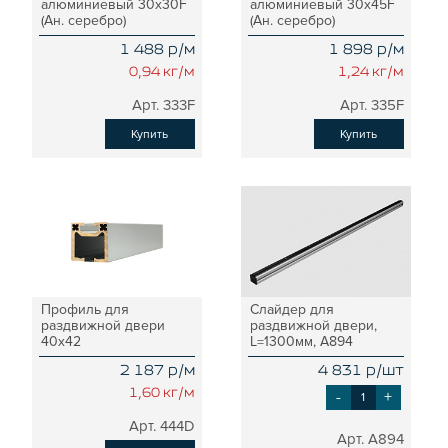
алюминиевый 30х30F
алюминиевый 30х45F
Т-БОЛТЫ И Т-ГАЙКИ
(Ан. серебро)
(Ан. серебро)
СУХАРИ ПАЗОВЫЕ
1 488 р/м
1 898 р/м
УГЛОВЫЕ СОЕДИНИТЕЛИ
0,94 кг/м
1,24 кг/м
СИСТЕМА ТРУБНАЯ МОДУЛЬНАЯ
333F
335F
СИСТЕМА ТРУБНАЯ КОНСТРУКЦИОННАЯ
Купить
Купить
ВНУТРЕННИЕ УГЛОВЫЕ СОЕДИНИТЕЛИ
2-Х И 3-Х СТОРОННИЕ СОЕДИНИТЕЛИ
АДДИТИВНЫЕ ТОВАРЫ
АЛЮМИНИЕВЫЕ СИСТЕМЫ ОГРАЖДЕНИЙ
ГОТОВЫЕ РЕШЕНИЯ
ОБЩЕСТРОИТЕЛЬНЫЙ ПРОФИЛЬ
Профиль для
Слайдер для
ПОДШИПНИКИ
раздвижной двери
раздвижной двери,
40х42
L=1300мм, A894
ЛИНЕЙНЫЕ СОЕДИНИТЕЛИ
2 187 р/м
4 831 р/шт
ДОПОЛНИТЕЛЬНАЯ ОБРАБОТКА
1,60 кг/м
-
+
ПАРАЛЛЕЛЬНЫЕ СОЕДИНИТЕЛИ
444D
ПРОМЫШЛЕННАЯ МЕБЕЛЬ
A894