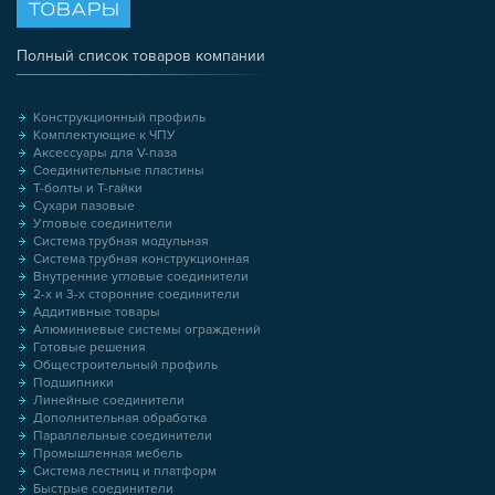
ТОВАРЫ
Полный список товаров компании
Конструкционный профиль
Комплектующие к ЧПУ
Аксессуары для V-паза
Соединительные пластины
Т-болты и Т-гайки
Сухари пазовые
Угловые соединители
Система трубная модульная
Система трубная конструкционная
Внутренние угловые соединители
2-х и 3-х сторонние соединители
Аддитивные товары
Алюминиевые системы ограждений
Готовые решения
Общестроительный профиль
Подшипники
Линейные соединители
Дополнительная обработка
Параллельные соединители
Промышленная мебель
Система лестниц и платформ
Быстрые соединители