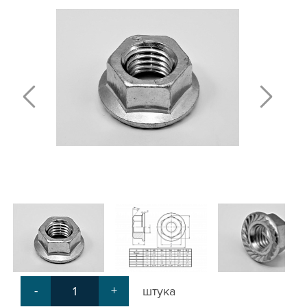
Т-БОЛТЫ И Т-ГАЙКИ
СУХАРИ ПАЗОВЫЕ
УГЛОВЫЕ СОЕДИНИТЕЛИ
СИСТЕМА ТРУБНАЯ МОДУЛЬНАЯ
СИСТЕМА ТРУБНАЯ КОНСТРУКЦИОННАЯ
ВНУТРЕННИЕ УГЛОВЫЕ СОЕДИНИТЕЛИ
2-Х И 3-Х СТОРОННИЕ СОЕДИНИТЕЛИ
АДДИТИВНЫЕ ТОВАРЫ
АЛЮМИНИЕВЫЕ СИСТЕМЫ ОГРАЖДЕНИЙ
ГОТОВЫЕ РЕШЕНИЯ
ОБЩЕСТРОИТЕЛЬНЫЙ ПРОФИЛЬ
ПОДШИПНИКИ
ЛИНЕЙНЫЕ СОЕДИНИТЕЛИ
ДОПОЛНИТЕЛЬНАЯ ОБРАБОТКА
ПАРАЛЛЕЛЬНЫЕ СОЕДИНИТЕЛИ
-
+
штука
ПРОМЫШЛЕННАЯ МЕБЕЛЬ