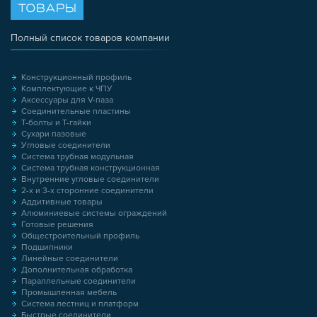
ТОВАРЫ
Полный список товаров компании
Конструкционный профиль
Комплектующие к ЧПУ
Аксессуары для V-паза
Соединительные пластины
Т-болты и Т-гайки
Сухари пазовые
Угловые соединители
Система трубная модульная
Система трубная конструкционная
Внутренние угловые соединители
2-х и 3-х сторонние соединители
Аддитивные товары
Алюминиевые системы ограждений
Готовые решения
Общестроительный профиль
Подшипники
Линейные соединители
Дополнительная обработка
Параллельные соединители
Промышленная мебель
Система лестниц и платформ
Быстрые соединители