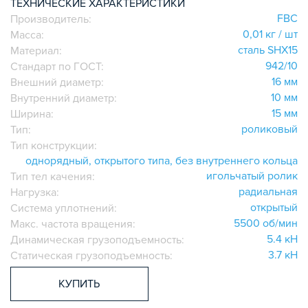
ТЕХНИЧЕСКИЕ ХАРАКТЕРИСТИКИ
ИГОЛЬЧАТЫЕ РОЛИКОВЫЕ
FBC
Производитель:
ЛИНЕЙНЫЕ СОЕДИНИТЕЛИ
0,01 кг / шт
Масса:
сталь SHX15
Материал:
ДОПОЛНИТЕЛЬНАЯ ОБРАБОТКА
942/10
Стандарт по ГОСТ:
ПАРАЛЛЕЛЬНЫЕ СОЕДИНИТЕЛИ
16 мм
Внешний диаметр:
ПРОМЫШЛЕННАЯ МЕБЕЛЬ
10 мм
Внутренний диаметр:
СИСТЕМА ЛЕСТНИЦ И ПЛАТФОРМ
15 мм
Ширина:
роликовый
БЫСТРЫЕ СОЕДИНИТЕЛИ
Тип:
Тип конструкции:
ВИНТОВЫЕ СОЕДИНИТЕЛИ И ВТУЛКИ
однорядный, открытого типа, без внутреннего кольца
ШАРНИРНЫЕ И ПОДВИЖНЫЕ СОЕДИНИТЕЛИ
игольчатый ролик
Тип тел качения:
ЗАГЛУШКИ
радиальная
Нагрузка:
НАБОРЫ
открытый
Система уплотнений:
5500 об/мин
Макс. частота вращения:
ПЕТЛИ, РУЧКИ, ЗАМКИ, ЗАЩЕЛКИ
5.4 кН
Динамическая грузоподъемность:
ЭЛЕМЕНТЫ ДЛЯ КРЕПЛЕНИЯ КАБЕЛЕЙ,
3.7 кН
Статическая грузоподъемность:
ПАНЕЛЕЙ, ЛИСТА, СЕТКИ
ОПОРЫ, ПОДВЕСЫ
КУПИТЬ
КОМПОНЕНТЫ ДЛЯ КОНВЕЙЕРОВ