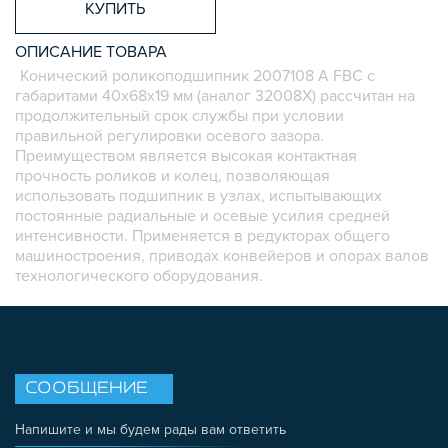
КУПИТЬ
КОЛЁСА
ОСНАСТКА
ОПИСАНИЕ ТОВАРА
МЕТРИЧЕСКИЙ КРЕПЕЖ
Конический роликоподшипник 2007108 А FBC с
ПЛАСТИКОВЫЕ КОРОБКИ
габаритами 40х68х19 мм (аналог 32008X) рассчитан на
продолжительный срок службы при условии
правильной регулировки осевого зазора.
Преимуществом является высокая контактная
прочность роликов и колец, позволяющая
использовать подшипник в узлах, испытывающих
постоянные радиальные и осевые усилия средней
интенсивности. Применяется в редукторах общего
машиностроения, приводах конвейеров и опорах валов
технологического оборудования.
СООБЩЕНИЕ
Напишите и мы будем рады вам ответить