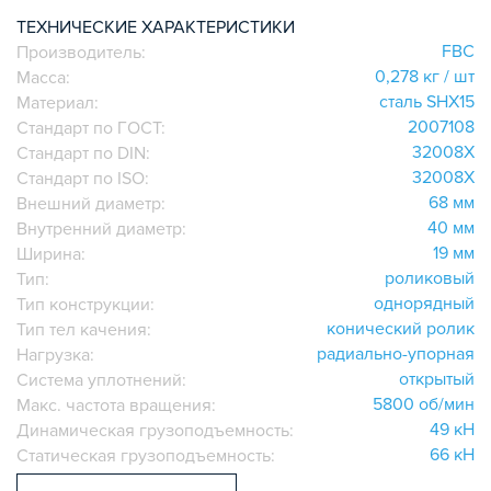
ИГОЛЬЧАТЫЕ РОЛИКОВЫЕ
ТЕХНИЧЕСКИЕ ХАРАКТЕРИСТИКИ
FBC
Производитель:
ЛИНЕЙНЫЕ СОЕДИНИТЕЛИ
0,278 кг / шт
Масса:
ДОПОЛНИТЕЛЬНАЯ ОБРАБОТКА
сталь SHX15
Материал:
ПАРАЛЛЕЛЬНЫЕ СОЕДИНИТЕЛИ
2007108
Стандарт по ГОСТ:
ПРОМЫШЛЕННАЯ МЕБЕЛЬ
32008X
Стандарт по DIN:
СИСТЕМА ЛЕСТНИЦ И ПЛАТФОРМ
32008X
Стандарт по ISO:
68 мм
Внешний диаметр:
БЫСТРЫЕ СОЕДИНИТЕЛИ
40 мм
Внутренний диаметр:
ВИНТОВЫЕ СОЕДИНИТЕЛИ И ВТУЛКИ
19 мм
Ширина:
ШАРНИРНЫЕ И ПОДВИЖНЫЕ СОЕДИНИТЕЛИ
роликовый
Тип:
ЗАГЛУШКИ
однорядный
Тип конструкции:
конический ролик
НАБОРЫ
Тип тел качения:
радиально-упорная
Нагрузка:
ПЕТЛИ, РУЧКИ, ЗАМКИ, ЗАЩЕЛКИ
открытый
Система уплотнений:
ЭЛЕМЕНТЫ ДЛЯ КРЕПЛЕНИЯ КАБЕЛЕЙ,
5800 об/мин
Макс. частота вращения:
ПАНЕЛЕЙ, ЛИСТА, СЕТКИ
49 кН
Динамическая грузоподъемность:
ОПОРЫ, ПОДВЕСЫ
66 кН
Статическая грузоподъемность:
КОМПОНЕНТЫ ДЛЯ КОНВЕЙЕРОВ