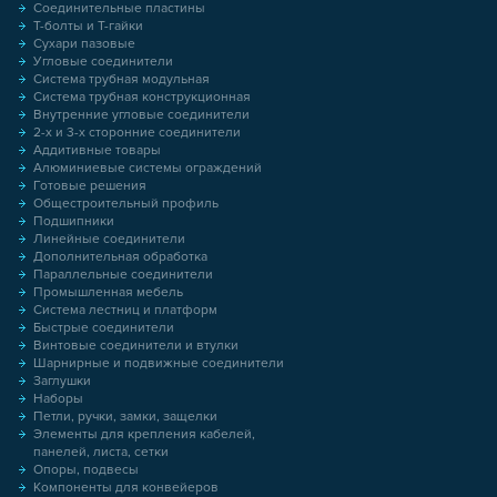
Соединительные пластины
Т-болты и Т-гайки
Сухари пазовые
Угловые соединители
Система трубная модульная
Система трубная конструкционная
Внутренние угловые соединители
2-х и 3-х сторонние соединители
Аддитивные товары
Алюминиевые системы ограждений
Готовые решения
Общестроительный профиль
Подшипники
Линейные соединители
Дополнительная обработка
Параллельные соединители
Промышленная мебель
Система лестниц и платформ
Быстрые соединители
Винтовые соединители и втулки
Шарнирные и подвижные соединители
Заглушки
Наборы
Петли, ручки, замки, защелки
Элементы для крепления кабелей,
панелей, листа, сетки
Опоры, подвесы
Компоненты для конвейеров