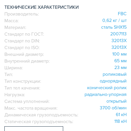
ИГОЛЬЧАТЫЕ РОЛИКОВЫЕ
ТЕХНИЧЕСКИЕ ХАРАКТЕРИСТИКИ
FBC
Производитель:
ЛИНЕЙНЫЕ СОЕДИНИТЕЛИ
0,62 кг / шт
Масса:
ДОПОЛНИТЕЛЬНАЯ ОБРАБОТКА
сталь SHX15
Материал:
ПАРАЛЛЕЛЬНЫЕ СОЕДИНИТЕЛИ
2007113
Стандарт по ГОСТ:
ПРОМЫШЛЕННАЯ МЕБЕЛЬ
32013X
Стандарт по DIN:
СИСТЕМА ЛЕСТНИЦ И ПЛАТФОРМ
32013X
Стандарт по ISO:
100 мм
Внешний диаметр:
БЫСТРЫЕ СОЕДИНИТЕЛИ
65 мм
Внутренний диаметр:
ВИНТОВЫЕ СОЕДИНИТЕЛИ И ВТУЛКИ
23 мм
Ширина:
ШАРНИРНЫЕ И ПОДВИЖНЫЕ СОЕДИНИТЕЛИ
роликовый
Тип:
ЗАГЛУШКИ
однорядный
Тип конструкции:
конический ролик
НАБОРЫ
Тип тел качения:
радиально-упорная
Нагрузка:
ПЕТЛИ, РУЧКИ, ЗАМКИ, ЗАЩЕЛКИ
открытый
Система уплотнений:
ЭЛЕМЕНТЫ ДЛЯ КРЕПЛЕНИЯ КАБЕЛЕЙ,
3700 об/мин
Макс. частота вращения:
ПАНЕЛЕЙ, ЛИСТА, СЕТКИ
61 кН
Динамическая грузоподъемность:
ОПОРЫ, ПОДВЕСЫ
118 кН
Статическая грузоподъемность:
КОМПОНЕНТЫ ДЛЯ КОНВЕЙЕРОВ