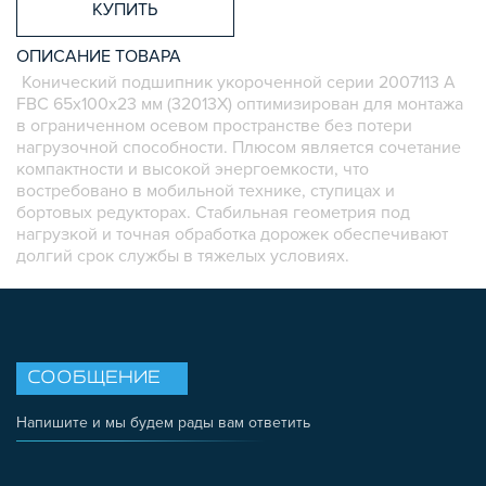
КУПИТЬ
КОЛЁСА
ОСНАСТКА
ОПИСАНИЕ ТОВАРА
МЕТРИЧЕСКИЙ КРЕПЕЖ
Конический подшипник укороченной серии 2007113 А
ПЛАСТИКОВЫЕ КОРОБКИ
FBC 65х100х23 мм (32013X) оптимизирован для монтажа
в ограниченном осевом пространстве без потери
нагрузочной способности. Плюсом является сочетание
компактности и высокой энергоемкости, что
востребовано в мобильной технике, ступицах и
бортовых редукторах. Стабильная геометрия под
нагрузкой и точная обработка дорожек обеспечивают
долгий срок службы в тяжелых условиях.
СООБЩЕНИЕ
Напишите и мы будем рады вам ответить