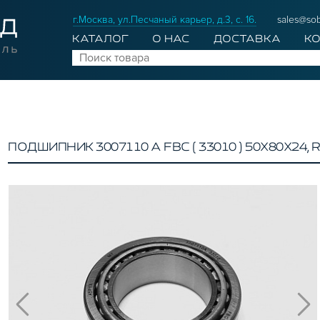
г.Москва, ул.Песчаный карьер, д.3, с. 16.
sales@sob
КАТАЛОГ
О НАС
ДОСТАВКА
К
ПОДШИПНИК 3007110 А FBC ( 33010 ) 50Х80Х24, 