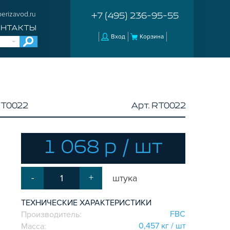
erizavod.ru
+7 (495) 236-95-55
ОНТАКТЫ
Вход
Корзина
RT0022
Арт. RT0022
1 068 р / шт
-
+
штука
ТЕХНИЧЕСКИЕ ХАРАКТЕРИСТИКИ
FBC
Производитель:
0,457 кг / шт
Масса: