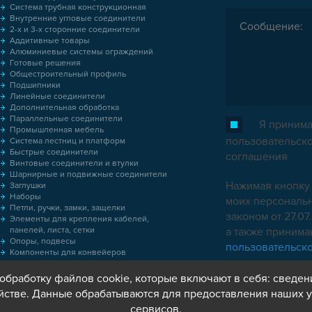
Система трубная конструкционная
Внутренние угловые соединители
2-х и 3-х сторонние соединители
Аддитивные товары
Алюминиевые системы ограждений
Готовые решения
Общестроительный профиль
Подшипники
Линейные соединители
Дополнительная обработка
Параллельные соединители
Я принима
Промышленная мебель
пользовательск
Система лестниц и платформ
Быстрые соединители
соглашения
Винтовые соединители и втулки
Шарнирные и подвижные соединители
Нажимая кнопку 
Заглушки
Наборы
моих персональн
Петли, ручки, замки, защелки
законом от 27.0
Элементы для крепления кабелей,
панелей, листа, сетки
а также приним
Опоры, подвесы
пользовательск
Компоненты для конвейеров
Колёса
Оснастка
обработку файлов cookie, которые включают в себя: сведен
Метрический крепеж
йстве. Данные обрабатываются для предоставления наших у
Пластиковые коробки
сервисов.