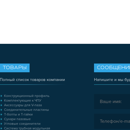
ТОВАРЫ
СООБЩЕНИ
Полный список товаров компании
Напишите и мы бу
Конструкционный профиль
Комплектующие к ЧПУ
Аксессуары для V-паза
Соединительные пластины
Т-болты и Т-гайки
Сухари пазовые
Угловые соединители
Система трубная модульная