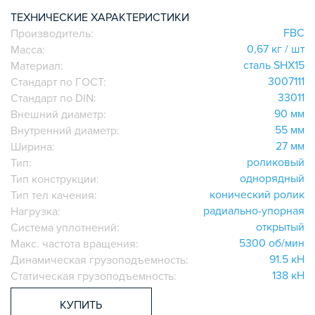
ИГОЛЬЧАТЫЕ РОЛИКОВЫЕ
ТЕХНИЧЕСКИЕ ХАРАКТЕРИСТИКИ
FBC
Производитель:
ЛИНЕЙНЫЕ СОЕДИНИТЕЛИ
0,67 кг / шт
Масса:
ДОПОЛНИТЕЛЬНАЯ ОБРАБОТКА
сталь SHX15
Материал:
ПАРАЛЛЕЛЬНЫЕ СОЕДИНИТЕЛИ
3007111
Стандарт по ГОСТ:
ПРОМЫШЛЕННАЯ МЕБЕЛЬ
33011
Стандарт по DIN:
СИСТЕМА ЛЕСТНИЦ И ПЛАТФОРМ
90 мм
Внешний диаметр:
55 мм
Внутренний диаметр:
БЫСТРЫЕ СОЕДИНИТЕЛИ
27 мм
Ширина:
ВИНТОВЫЕ СОЕДИНИТЕЛИ И ВТУЛКИ
роликовый
Тип:
ШАРНИРНЫЕ И ПОДВИЖНЫЕ СОЕДИНИТЕЛИ
однорядный
Тип конструкции:
ЗАГЛУШКИ
конический ролик
Тип тел качения:
радиально-упорная
НАБОРЫ
Нагрузка:
открытый
Система уплотнений:
ПЕТЛИ, РУЧКИ, ЗАМКИ, ЗАЩЕЛКИ
5300 об/мин
Макс. частота вращения:
ЭЛЕМЕНТЫ ДЛЯ КРЕПЛЕНИЯ КАБЕЛЕЙ,
91.5 кН
Динамическая грузоподъемность:
ПАНЕЛЕЙ, ЛИСТА, СЕТКИ
138 кН
Статическая грузоподъемность:
ОПОРЫ, ПОДВЕСЫ
КОМПОНЕНТЫ ДЛЯ КОНВЕЙЕРОВ
КУПИТЬ