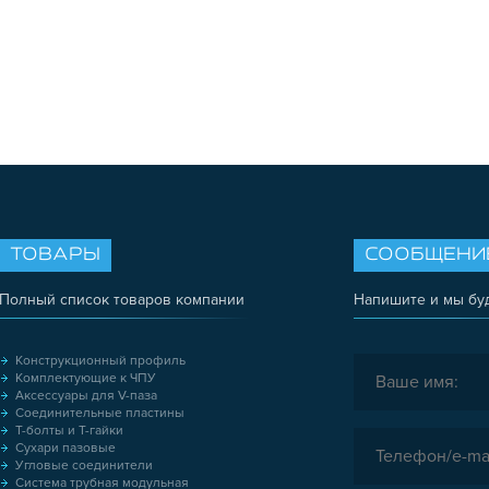
ТОВАРЫ
СООБЩЕНИ
Полный список товаров компании
Напишите и мы бу
Конструкционный профиль
Комплектующие к ЧПУ
Аксессуары для V-паза
Соединительные пластины
Т-болты и Т-гайки
Сухари пазовые
Угловые соединители
Система трубная модульная