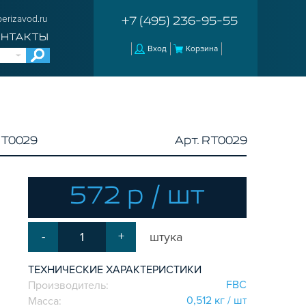
erizavod.ru
+7 (495) 236-95-55
ОНТАКТЫ
Вход
Корзина
RT0029
Арт. RT0029
572 р / шт
-
+
штука
ТЕХНИЧЕСКИЕ ХАРАКТЕРИСТИКИ
FBC
Производитель:
0,512 кг / шт
Масса: