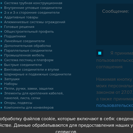
Система трубная конструкционная
Внутренние угловые соединители
2-х и 3-х сторонние соединители
Аддитивные товары
Алюминиевые системы ограждений
Готовые решения
Общестроительный профиль
Подшипники
Линейные соединители
Дополнительная обработка
Параллельные соединители
Я принима
Промышленная мебель
пользовательск
Система лестниц и платформ
Быстрые соединители
соглашения
Винтовые соединители и втулки
Шарнирные и подвижные соединители
Нажимая кнопку 
Заглушки
Наборы
моих персональн
Петли, ручки, замки, защелки
законом от 27.0
Элементы для крепления кабелей,
панелей, листа, сетки
а также приним
Опоры, подвесы
пользовательск
Компоненты для конвейеров
Колёса
Оснастка
обработку файлов cookie, которые включают в себя: сведен
Метрический крепеж
йстве. Данные обрабатываются для предоставления наших у
Пластиковые коробки
сервисов.