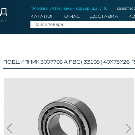
г.Москва, ул.Песчаный карьер, д.3, с. 16.
sales@sob
КАТАЛОГ
О НАС
ДОСТАВКА
К
ПОДШИПНИК 3007708 А FBC ( 33108 ) 40Х75Х26, 