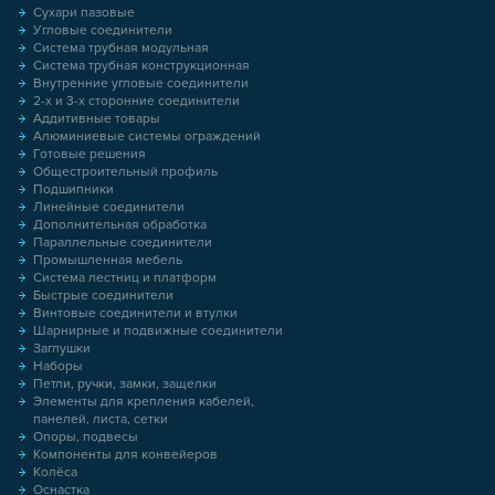
Сухари пазовые
Угловые соединители
Система трубная модульная
Система трубная конструкционная
Внутренние угловые соединители
2-х и 3-х сторонние соединители
Аддитивные товары
Алюминиевые системы ограждений
Готовые решения
Общестроительный профиль
Подшипники
Линейные соединители
Дополнительная обработка
Параллельные соединители
Промышленная мебель
Система лестниц и платформ
Быстрые соединители
Винтовые соединители и втулки
Шарнирные и подвижные соединители
Заглушки
Наборы
Петли, ручки, замки, защелки
Элементы для крепления кабелей,
панелей, листа, сетки
Опоры, подвесы
Компоненты для конвейеров
Колёса
Оснастка