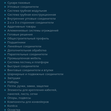
Сухари пазовые
Угловые соединители
Система трубная модульная
Система трубная конструкционная
Внутренние угловые соединители
2-х и 3-х сторонние соединители
Аддитивные товары
Алюминиевые системы ограждений
Готовые решения
Общестроительный профиль
Подшипники
Линейные соединители
Дополнительная обработка
Параллельные соединители
Промышленная мебель
Система лестниц и платформ
Быстрые соединители
Винтовые соединители и втулки
Шарнирные и подвижные соединители
Заглушки
Наборы
Петли, ручки, замки, защелки
Элементы для крепления кабелей,
панелей, листа, сетки
Опоры, подвесы
Компоненты для конвейеров
Колёса
Оснастка