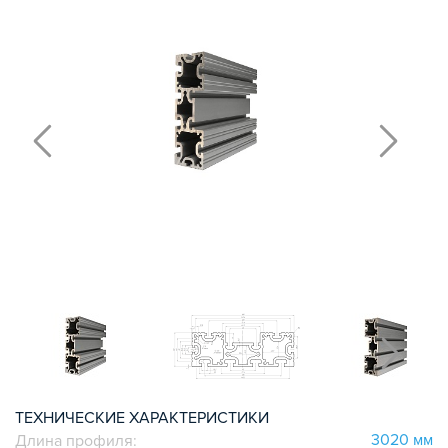
ПОЛИРОВАННЫЕ ВАЛЫ И ДЕРЖАТЕЛИ
ШАРИКО-ВИНТОВЫЕ ПЕРЕДАЧИ (ШВП)
ОПОРЫ ХОДОВЫХ ВИНТОВ
ЛИНЕЙНЫЕ ПОДШИПНИКИ И МОДУЛИ
КАБЕЛЬ-КАНАЛЫ СТАНОЧНЫЕ ГИБКИЕ
МЕХ. ПЕРЕДАЧА
МУФТЫ СОЕДИНИТЕЛЬНЫЕ
ЭЛЕКТРОНИКА
ЦАНГИ И ФРЕЗЫ
ШПИНДЕЛИ
ЗУБЧАТЫЕ РЕЙКИ И ШЕСТЕРНИ
ШАГОВЫЕ ДВИГАТЕЛИ И АККСЕСУАРЫ
АКСЕССУАРЫ ДЛЯ РАБОЧЕГО СТОЛА
АКСЕССУАРЫ ДЛЯ V-ПАЗА
СОЕДИНИТЕЛЬНЫЕ ПЛАСТИНЫ
Т-БОЛТЫ И Т-ГАЙКИ
СУХАРИ ПАЗОВЫЕ
ТЕХНИЧЕСКИЕ ХАРАКТЕРИСТИКИ
3020 мм
Длина профиля:
УГЛОВЫЕ СОЕДИНИТЕЛИ