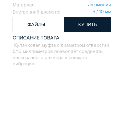
алюминий
Материал:
5 / 10 мм
Внутренний диаметр:
ФАЙЛЫ
КУПИТЬ
ОПИСАНИЕ ТОВАРА
Кулачковая муфта с диаметром отверстий
5/10 миллиметров позволяет соединять
валы разного размера и снижает
вибрацию.