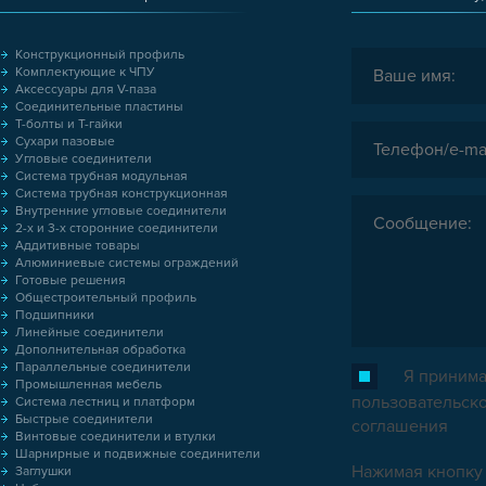
Конструкционный профиль
Комплектующие к ЧПУ
Аксессуары для V-паза
Соединительные пластины
Т-болты и Т-гайки
Сухари пазовые
Угловые соединители
Система трубная модульная
Система трубная конструкционная
Внутренние угловые соединители
2-х и 3-х сторонние соединители
Аддитивные товары
Алюминиевые системы ограждений
Готовые решения
Общестроительный профиль
Подшипники
Линейные соединители
Дополнительная обработка
Параллельные соединители
Я принима
Промышленная мебель
пользовательск
Система лестниц и платформ
Быстрые соединители
соглашения
Винтовые соединители и втулки
Шарнирные и подвижные соединители
Нажимая кнопку 
Заглушки