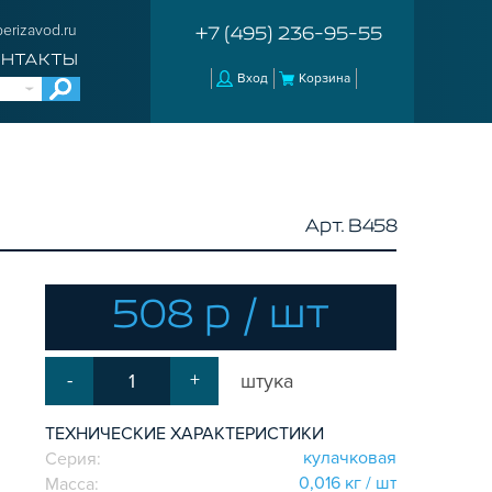
erizavod.ru
+7 (495) 236-95-55
ОНТАКТЫ
Вход
Корзина
Арт. B458
508 р / шт
-
+
штука
ТЕХНИЧЕСКИЕ ХАРАКТЕРИСТИКИ
кулачковая
Серия:
0,016 кг / шт
Масса: