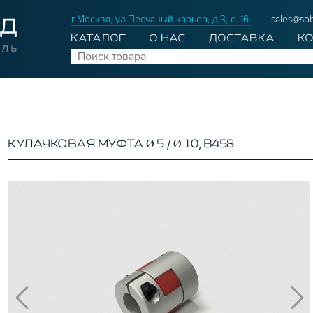
г.Москва, ул.Песчаный карьер, д.3, с. 16.
sales@sob
КАТАЛОГ
О НАС
ДОСТАВКА
К
КУЛАЧКОВАЯ МУФТА Ø 5 / Ø 10, B458