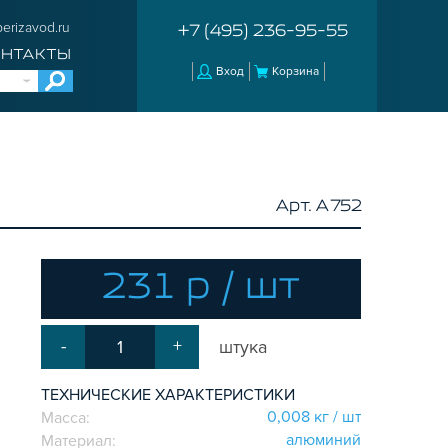
erizavod.ru
+7 (495) 236-95-55
ОНТАКТЫ
Вход
Корзина
Арт. A752
231 р / шт
-
+
штука
ТЕХНИЧЕСКИЕ ХАРАКТЕРИСТИКИ
0,008 кг / шт
Масса:
aлюминий
Материал: