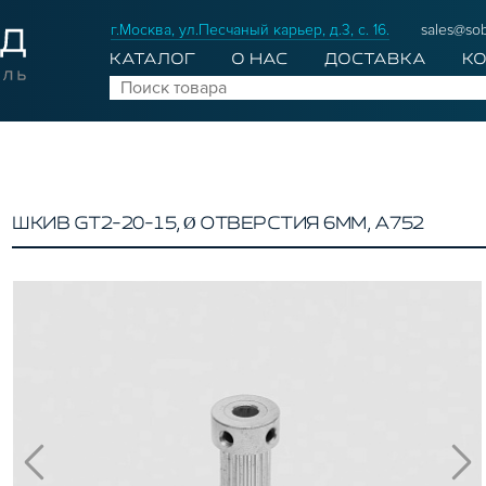
г.Москва, ул.Песчаный карьер, д.3, с. 16.
sales@sob
КАТАЛОГ
О НАС
ДОСТАВКА
К
ШКИВ GT2-20-15, Ø ОТВЕРСТИЯ 6ММ, A752