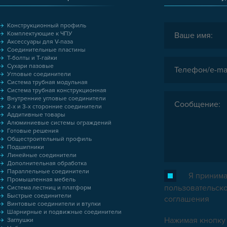
Конструкционный профиль
Комплектующие к ЧПУ
Аксессуары для V-паза
Соединительные пластины
Т-болты и Т-гайки
Сухари пазовые
Угловые соединители
Система трубная модульная
Система трубная конструкционная
Внутренние угловые соединители
2-х и 3-х сторонние соединители
Аддитивные товары
Алюминиевые системы ограждений
Готовые решения
Общестроительный профиль
Подшипники
Линейные соединители
Дополнительная обработка
Параллельные соединители
Я принима
Промышленная мебель
пользовательск
Система лестниц и платформ
Быстрые соединители
соглашения
Винтовые соединители и втулки
Шарнирные и подвижные соединители
Нажимая кнопку 
Заглушки