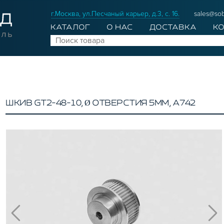
г.Москва, ул.Песчаный карьер, д.3, с. 16.
sales@sob
КАТАЛОГ
О НАС
ДОСТАВКА
К
ШКИВ GT2-48-10, Ø ОТВЕРСТИЯ 5ММ, A742