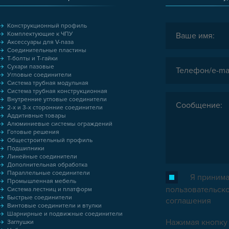
Конструкционный профиль
Комплектующие к ЧПУ
Аксессуары для V-паза
Соединительные пластины
Т-болты и Т-гайки
Сухари пазовые
Угловые соединители
Система трубная модульная
Система трубная конструкционная
Внутренние угловые соединители
2-х и 3-х сторонние соединители
Аддитивные товары
Алюминиевые системы ограждений
Готовые решения
Общестроительный профиль
Подшипники
Линейные соединители
Дополнительная обработка
Параллельные соединители
Я принима
Промышленная мебель
пользовательск
Система лестниц и платформ
Быстрые соединители
соглашения
Винтовые соединители и втулки
Шарнирные и подвижные соединители
Нажимая кнопку 
Заглушки