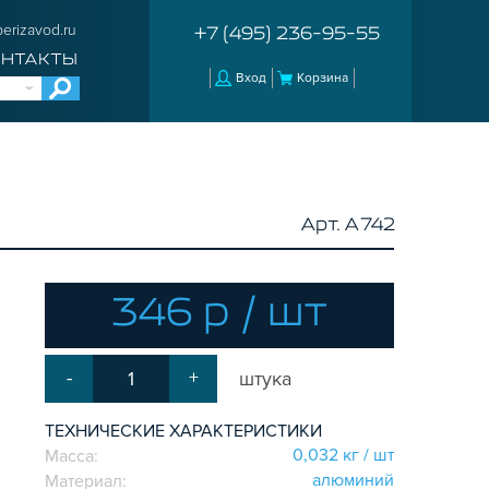
erizavod.ru
+7 (495) 236-95-55
ОНТАКТЫ
Вход
Корзина
Арт. A742
346 р / шт
-
+
штука
ТЕХНИЧЕСКИЕ ХАРАКТЕРИСТИКИ
0,032 кг / шт
Масса:
aлюминий
Материал: