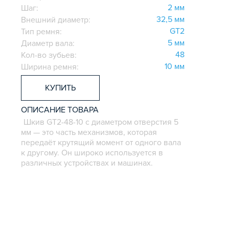
2 мм
Шаг:
32,5 мм
Внешний диаметр:
GT2
Тип ремня:
5 мм
Диаметр вала:
48
Кол-во зубьев:
10 мм
Ширина ремня:
КУПИТЬ
ОПИСАНИЕ ТОВАРА
Шкив GT2-48-10 с диаметром отверстия 5
мм — это часть механизмов, которая
передаёт крутящий момент от одного вала
к другому. Он широко используется в
различных устройствах и машинах.