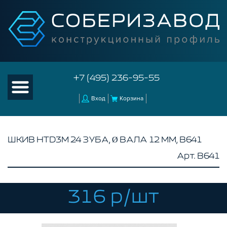
+7 (495) 236-95-55
Вход
Корзина
ШКИВ HTD3M 24 ЗУБА, Ø ВАЛА 12 ММ, B641
Арт. B641
КАТАЛОГ ТОВАРОВ
КОНСТРУКЦИОННЫЙ ПРОФИЛЬ
КОМПЛЕКТУЮЩИЕ К ЧПУ
316 р/шт
АКСЕССУАРЫ ДЛЯ V-ПАЗА
РОЛИКИ