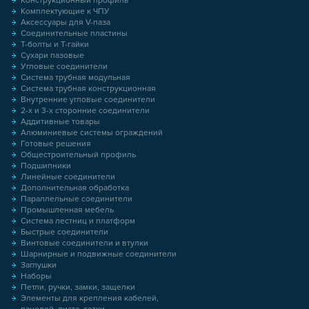
Конструкционный профиль
Комплектующие к ЧПУ
Аксессуары для V-паза
Соединительные пластины
Т-болты и Т-гайки
Сухари пазовые
Угловые соединители
Система трубная модульная
Система трубная конструкционная
Внутренние угловые соединители
2-х и 3-х сторонние соединители
Аддитивные товары
Алюминиевые системы ограждений
Готовые решения
Общестроительный профиль
Подшипники
Линейные соединители
Дополнительная обработка
Параллельные соединители
Промышленная мебель
Система лестниц и платформ
Быстрые соединители
Винтовые соединители и втулки
Шарнирные и подвижные соединители
Заглушки
Наборы
Петли, ручки, замки, защелки
Элементы для крепления кабелей,