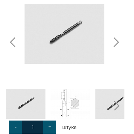
Т-БОЛТЫ И Т-ГАЙКИ
СУХАРИ ПАЗОВЫЕ
УГЛОВЫЕ СОЕДИНИТЕЛИ
СИСТЕМА ТРУБНАЯ МОДУЛЬНАЯ
СИСТЕМА ТРУБНАЯ КОНСТРУКЦИОННАЯ
ВНУТРЕННИЕ УГЛОВЫЕ СОЕДИНИТЕЛИ
2-Х И 3-Х СТОРОННИЕ СОЕДИНИТЕЛИ
АДДИТИВНЫЕ ТОВАРЫ
АЛЮМИНИЕВЫЕ СИСТЕМЫ ОГРАЖДЕНИЙ
ГОТОВЫЕ РЕШЕНИЯ
ОБЩЕСТРОИТЕЛЬНЫЙ ПРОФИЛЬ
ПОДШИПНИКИ
ЛИНЕЙНЫЕ СОЕДИНИТЕЛИ
ДОПОЛНИТЕЛЬНАЯ ОБРАБОТКА
ПАРАЛЛЕЛЬНЫЕ СОЕДИНИТЕЛИ
-
+
штука
ПРОМЫШЛЕННАЯ МЕБЕЛЬ