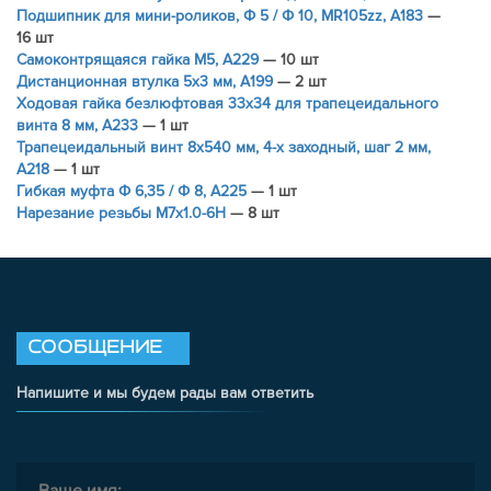
Подшипник для мини-роликов, Ф 5 / Ф 10, MR105zz, A183
—
16 шт
Самоконтрящаяся гайка M5, A229
— 10 шт
Дистанционная втулка 5х3 мм, A199
— 2 шт
Ходовая гайка безлюфтовая 33x34 для трапецеидального
винта 8 мм, A233
— 1 шт
Трапецеидальный винт 8х540 мм, 4-х заходный, шаг 2 мм,
A218
— 1 шт
Гибкая муфта Ф 6,35 / Ф 8, A225
— 1 шт
Нарезание резьбы M7x1.0-6H
— 8 шт
СООБЩЕНИЕ
Напишите и мы будем рады вам ответить