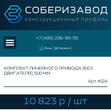
+7 (495) 236-95-55
Вход
Корзина
КОМПЛЕКТ ЛИНЕЙНОГО ПРИВОДА (БЕЗ
ДВИГАТЕЛЯ), 500 ММ
КАТАЛОГ ТОВАРОВ
Арт. #024
КОНСТРУКЦИОННЫЙ ПРОФИЛЬ
КОМПЛЕКТУЮЩИЕ К ЧПУ
10 823 р / шт
АКСЕССУАРЫ ДЛЯ V-ПАЗА
РОЛИКИ