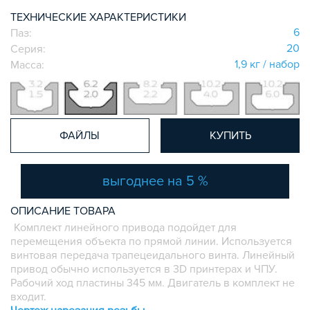
СИСТЕМА ТРУБНАЯ КОНСТРУКЦИОННАЯ
ТЕХНИЧЕСКИЕ ХАРАКТЕРИСТИКИ
ВНУТРЕННИЕ УГЛОВЫЕ СОЕДИНИТЕЛИ
6
Паз:
20
Серия:
2-Х И 3-Х СТОРОННИЕ СОЕДИНИТЕЛИ
1,9 кг / набор
Масса:
АДДИТИВНЫЕ ТОВАРЫ
АЛЮМИНИЕВЫЕ СИСТЕМЫ ОГРАЖДЕНИЙ
ГОТОВЫЕ РЕШЕНИЯ
ОБЩЕСТРОИТЕЛЬНЫЙ ПРОФИЛЬ
ФАЙЛЫ
КУПИТЬ
ПОДШИПНИКИ
ЛИНЕЙНЫЕ СОЕДИНИТЕЛИ
выгоднее на 5 %
ДОПОЛНИТЕЛЬНАЯ ОБРАБОТКА
ПАРАЛЛЕЛЬНЫЕ СОЕДИНИТЕЛИ
ОПИСАНИЕ ТОВАРА
ПРОМЫШЛЕННАЯ МЕБЕЛЬ
Комплект линейного привода подойдет для
перемещения объекта по прямой линии. Используется
СИСТЕМА ЛЕСТНИЦ И ПЛАТФОРМ
винтовая передача трапецеидального винта. Линейный
БЫСТРЫЕ СОЕДИНИТЕЛИ
привод обычно используется в 3D принтерах и ЧПУ.
Рабочий ход пластины 345 мм. Двигатель в комплект не
ВИНТОВЫЕ СОЕДИНИТЕЛИ И ВТУЛКИ
входит.
ШАРНИРНЫЕ И ПОДВИЖНЫЕ СОЕДИНИТЕЛИ