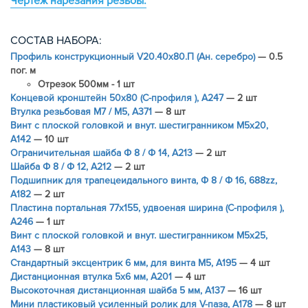
Чертеж нарезания резьбы.
ЗАГЛУШКИ
НАБОРЫ
СОСТАВ НАБОРА:
ПЕТЛИ, РУЧКИ, ЗАМКИ, ЗАЩЕЛКИ
Профиль конструкционный V20.40х80.П (Ан. серебро)
— 0.5
ЭЛЕМЕНТЫ ДЛЯ КРЕПЛЕНИЯ КАБЕЛЕЙ,
пог. м
ПАНЕЛЕЙ, ЛИСТА, СЕТКИ
Отрезок 500мм - 1 шт
Концевой кронштейн 50х80 (С-профиля ), A247
— 2 шт
ОПОРЫ, ПОДВЕСЫ
Втулка резьбовая М7 / М5, A371
— 8 шт
КОМПОНЕНТЫ ДЛЯ КОНВЕЙЕРОВ
Винт с плоской головкой и внут. шестигранником M5х20,
A142
— 10 шт
КОЛЁСА
Ограничительная шайба Ф 8 / Ф 14, A213
— 2 шт
ОСНАСТКА
Шайба Ф 8 / Ф 12, A212
— 2 шт
МЕТРИЧЕСКИЙ КРЕПЕЖ
Подшипник для трапецеидального винта, Ф 8 / Ф 16, 688zz,
A182
— 2 шт
ПЛАСТИКОВЫЕ КОРОБКИ
Пластина портальная 77х155, удвоеная ширина (С-профиля ),
A246
— 1 шт
Винт с плоской головкой и внут. шестигранником M5х25,
A143
— 8 шт
Стандартный эксцентрик 6 мм, для винта М5, A195
— 4 шт
Дистанционная втулка 5х6 мм, A201
— 4 шт
Высокоточная дистанционная шайба 5 мм, A137
— 16 шт
Мини пластиковый усиленный ролик для V-паза, A178
— 8 шт