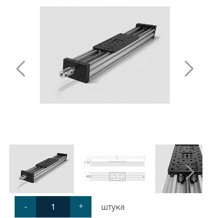
ПЛАСТИНЫ ДЛЯ РОЛИКОВ
КРЕПЕЖНЫЕ ИЗДЕЛИЯ
МЕХАНИЧЕСКАЯ ПЕРЕДАЧА
КРОНШТЕЙНЫ ДЛЯ РЕМЕННОЙ
ПЕРЕДАЧИ
КРОНШТЕЙНЫ ДЛЯ ВИНТОВОЙ
ПЕРЕДАЧИ
КРОНШТЕЙНЫ ДЛЯ ДВИГАТЕЛЕЙ
КРОНШТЕЙНЫ ДЛЯ ШПИНДЕЛЕЙ
БЛОКИ ДИСТАНЦИОННЫЕ
ДОПОЛНИТЕЛЬНЫЕ ЭЛЕМЕНТЫ
ЗАЩИТНЫЕ ПЛАНКИ
НАБОРЫ
ПРИЖИМЫ
СОЕДИНИТЕЛЬНЫЕ ПЛАСТИНЫ
Т-БОЛТЫ И Т-ГАЙКИ
СУХАРИ ПАЗОВЫЕ
УГЛОВЫЕ СОЕДИНИТЕЛИ
-
+
штука
СИСТЕМА ТРУБНАЯ МОДУЛЬНАЯ