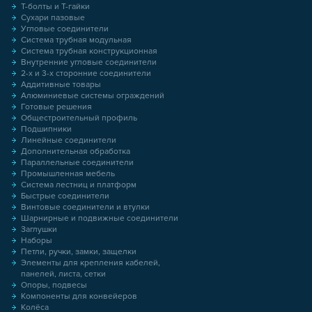
Т-болты и Т-гайки
Сухари пазовые
Угловые соединители
Система трубная модульная
Система трубная конструкционная
Внутренние угловые соединители
2-х и 3-х сторонние соединители
Аддитивные товары
Алюминиевые системы ограждений
Готовые решения
Общестроительный профиль
Подшипники
Линейные соединители
Дополнительная обработка
Параллельные соединители
Промышленная мебель
Система лестниц и платформ
Быстрые соединители
Винтовые соединители и втулки
Шарнирные и подвижные соединители
Заглушки
Наборы
Петли, ручки, замки, защелки
Элементы для крепления кабелей,
панелей, листа, сетки
Опоры, подвесы
Компоненты для конвейеров
Колёса