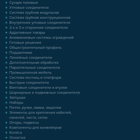
Сухари пазовые
Угловые соединители
Система трубная модульная
Система трубная конструкционная
Внутренние угловые соединители
2-х и 3-х сторонние соединители
Аддитивные товары
Алюминиевые системы ограждений
Готовые решения
Общестроительный профиль
Подшипники
Линейные соединители
Дополнительная обработка
Параллельные соединители
Промышленная мебель
Система лестниц и платформ
Быстрые соединители
Винтовые соединители и втулки
Шарнирные и подвижные соединители
Заглушки
Наборы
Петли, ручки, замки, защелки
Элементы для крепления кабелей,
панелей, листа, сетки
Опоры, подвесы
Компоненты для конвейеров
Колёса
Оснастка