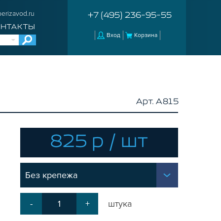
erizavod.ru
+7 (495) 236-95-55
ОНТАКТЫ
Вход
Корзина
Арт. A815
825 р / шт
Без крепежа
-
+
штука