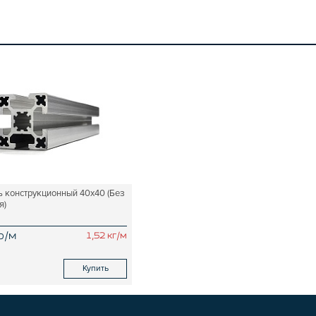
 конструкционный 40х40 (Без
я)
р/м
1,52 кг/м
Купить