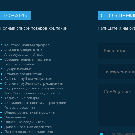
ТОВАРЫ
СООБЩЕНИ
Полный список товаров компании
Напишите и мы бу
Конструкционный профиль
Комплектующие к ЧПУ
Аксессуары для V-паза
Соединительные пластины
Т-болты и Т-гайки
Сухари пазовые
Угловые соединители
Система трубная модульная
Система трубная конструкционная
Внутренние угловые соединители
2-х и 3-х сторонние соединители
Аддитивные товары
Алюминиевые системы ограждений
Готовые решения
Общестроительный профиль
Подшипники
Линейные соединители
Дополнительная обработка
Параллельные соединители
Я принима