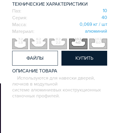
ТЕХНИЧЕСКИЕ ХАРАКТЕРИСТИКИ
10
Паз:
40
Серия:
0,069 кг / шт
Масса:
алюминий
Материал:
ФАЙЛЫ
КУПИТЬ
ОПИСАНИЕ ТОВАРА
Используются для навески дверей,
лючков в модульной
системе алюминиевых конструкционных
станочных профилей.