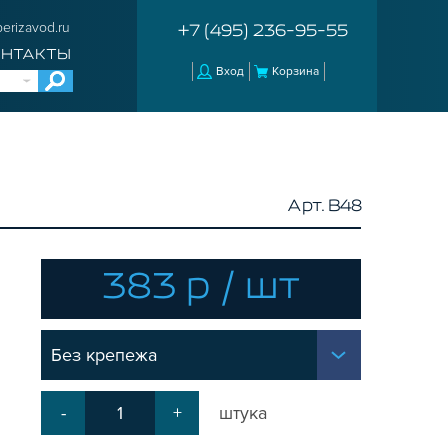
erizavod.ru
+7 (495) 236-95-55
ОНТАКТЫ
Вход
Корзина
Арт. B48
383 р / шт
Без крепежа
-
+
штука