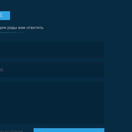
Е
дем рады вам ответить
ю условия